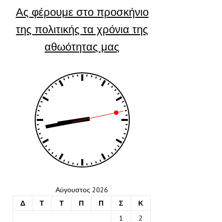
Ας φέρουμε στο προσκήνιο
της πολιτικής τα χρόνια της
αθωότητας μας
Αύγουστος 2026
Δ
Τ
Τ
Π
Π
Σ
Κ
1
2