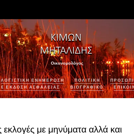
Οικονομολόγος
ΛΟΓΙΣΤΙΚΉ ΕΝΗΜΈΡΩΣΗ
ΠΟΛΙΤΙΚΗ
ΠΡΟΣΩΠΙ
NE ΈΚΔΟΣΗ ΑΣΦΆΛΕΙΑΣ
ΒΙΟΓΡΑΦΙΚΌ
ΕΠΙΚΟΙ
ς εκλογές με μηνύματα αλλά και