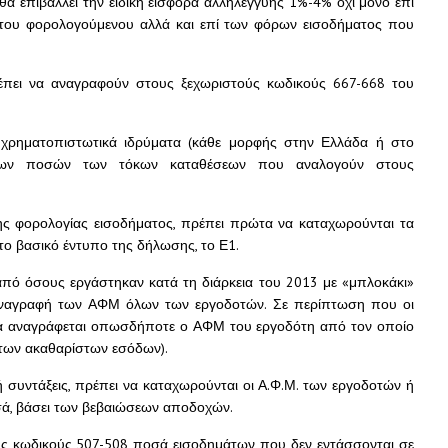
 θα επιβάλλει την ειδική εισφορά αλληλεγγύης 1%-4% όχι μόνο επί
του φορολογούμενου αλλά και επί των φόρων εισοδήματος που
έπει να αναγραφούν στους ξεχωριστούς κωδικούς 667-668 του
 χρηματοπιστωτικά ιδρύματα (κάθε μορφής στην Ελλάδα ή στο
 των ποσών των τόκων καταθέσεων που αναλογούν στους
ης φορολογίας εισοδήματος, πρέπει πρώτα να καταχωρούνται τα
 το βασικό έντυπο της δήλωσης, το Ε1.
από όσους εργάστηκαν κατά τη διάρκεια του 2013 με «μπλοκάκι»
η αναγραφή των ΑΦΜ όλων των εργοδοτών. Σε περίπτωση που οι
 να αναγράφεται οπωσδήποτε ο ΑΦΜ του εργοδότη από τον οποίο
(των ακαθαρίστων εσόδων).
 συντάξεις, πρέπει να καταχωρούνται οι Α.Φ.Μ. των εργοδοτών ή
σά, βάσει των βεβαιώσεων αποδοχών.
υς κωδικούς 507-508 ποσά εισοδημάτων που δεν εντάσσονται σε