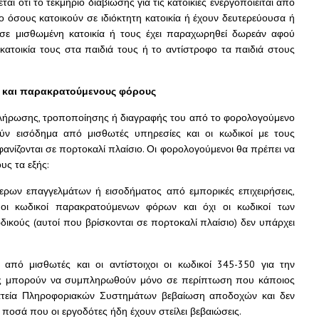
ι ότι το τεκμήριο διαβίωσης για τις κατοικίες ενεργοποιείται από
 όσους κατοικούν σε ιδιόκτητη κατοικία ή έχουν δευτερεύουσα ή
ν σε μισθωμένη κατοικία ή τους έχει παραχωρηθεί δωρεάν αφού
κατοικία τους στα παιδιά τους ή το αντίστροφο τα παιδιά στους
 και παρακρατούμενους φόρους
ήρωσης, τροποποίησης ή διαγραφής του από το φορολογούμενο
ύν εισόδημα από μισθωτές υπηρεσίες και οι κωδικοί με τους
ανίζονται σε πορτοκαλί πλαίσιο. Οι φορολογούμενοι θα πρέπει να
υς τα εξής:
ερων επαγγελμάτων ή εισοδήματος από εμπορικές επιχειρήσεις,
οι κωδικοί παρακρατούμενων φόρων και όχι οι κωδικοί των
κούς (αυτοί που βρίσκονται σε πορτοκαλί πλαίσιο) δεν υπάρχει
από μισθωτές και οι αντίστοιχοι οι κωδικοί 345-350 για την
ης μπορούν να συμπληρωθούν μόνο σε περίπτωση που κάποιος
μματεία Πληροφοριακών Συστημάτων βεβαίωση αποδοχών και δεν
ποσά που οι εργοδότες ήδη έχουν στείλει βεβαιώσεις.