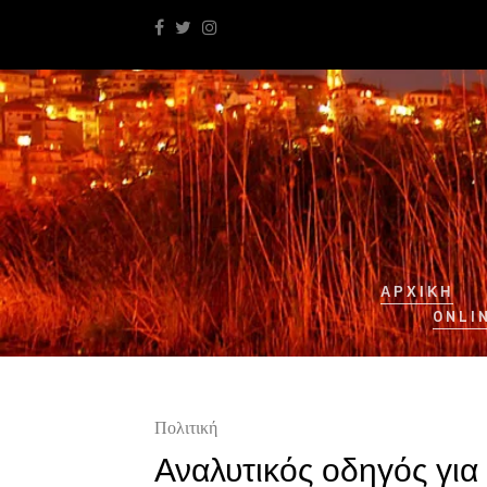
ΑΡΧΙΚΉ
ONLI
Πολιτική
Αναλυτικός οδηγός γι