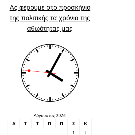
Ας φέρουμε στο προσκήνιο
της πολιτικής τα χρόνια της
αθωότητας μας
Αύγουστος 2026
Δ
Τ
Τ
Π
Π
Σ
Κ
1
2