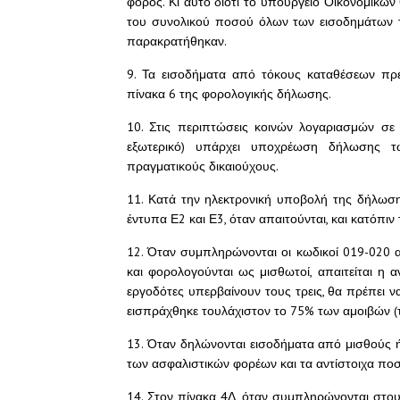
φόρος. Κι αυτό διότι το υπουργείο Οικονομικών
του συνολικού ποσού όλων των εισοδημάτων 
παρακρατήθηκαν.
9. Τα εισοδήματα από τόκους καταθέσεων πρ
πίνακα 6 της φορολογικής δήλωσης.
10. Στις περιπτώσεις κοινών λογαριασμών σε
εξωτερικό) υπάρχει υποχρέωση δήλωσης
πραγματικούς δικαιούχους.
11. Κατά την ηλεκτρονική υποβολή της δήλωσ
έντυπα Ε2 και Ε3, όταν απαιτούνται, και κατόπιν
12. Όταν συμπληρώνονται οι κωδικοί 019-020 
και φορολογούνται ως μισθωτοί, απαιτείται 
εργοδότες υπερβαίνουν τους τρεις, θα πρέπει
εισπράχθηκε τουλάχιστον το 75% των αμοιβών 
13. Όταν δηλώνονται εισοδήματα από μισθούς ή
των ασφαλιστικών φορέων και τα αντίστοιχα πο
14. Στον πίνακα 4Δ, όταν συμπληρώνονται στο