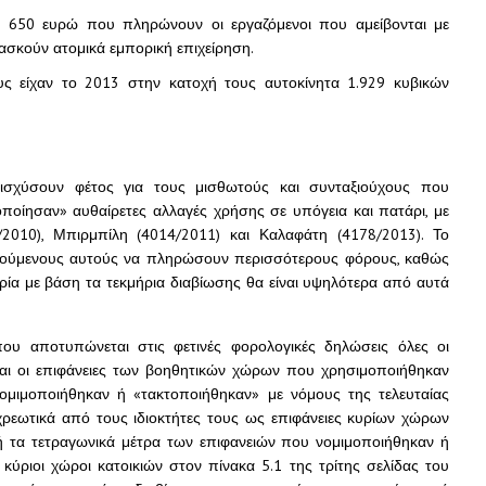
 650 ευρώ που πληρώνουν οι εργαζόμενοι που αμείβονται με
 ασκούν ατομικά εμπορική επιχείρηση.
ς είχαν το 2013 στην κατοχή τους αυτοκίνητα 1.929 κυβικών
 ισχύσουν φέτος για τους μισθωτούς και συνταξιούχους που
ποίησαν» αυθαίρετες αλλαγές χρήσης σε υπόγεια και πατάρι, με
010), Μπιρμπίλη (4014/2011) και Καλαφάτη (4178/2013). Το
γούμενους αυτούς να πληρώσουν περισσότερους φόρους, καθώς
ρία με βάση τα τεκμήρια διαβίωσης θα είναι υψηλότερα από αυτά
ου αποτυπώνεται στις φετινές φορολογικές δηλώσεις όλες οι
και οι επιφάνειες των βοηθητικών χώρων που χρησιμοποιήθηκαν
ομιμοποιήθηκαν ή «τακτοποιήθηκαν» με νόμους της τελευταίας
χρεωτικά από τους ιδιοκτήτες τους ως επιφάνειες κυρίων χώρων
ή τα τετραγωνικά μέτρα των επιφανειών που νομιμοποιήθηκαν ή
ύριοι χώροι κατοικιών στον πίνακα 5.1 της τρίτης σελίδας του