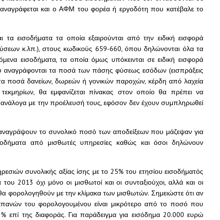
α αναγράφεται και ο ΑΦΜ του φορέα ή εργοδότη που κατέβαλε το
ι τα εισοδήματα τα οποία εξαιρούνται από την ειδική εισφορά
ύσεων κ.λπ.), στους κωδικούς 659-660, όπου δηλώνονται όλα τα
ενα εισοδήματα, τα οποία όμως υπόκεινται σε ειδική εισφορά
ου αναγράφονται τα ποσά των πάσης φύσεως εσόδων (εισπράξεις
τα ποσά δανείων, δωρεών ή γονικών παροχών, κέρδη από λαχεία
 τεκμηρίων, θα εμφανίζεται πίνακας στον οποίο θα πρέπει να
 ανάλογα με την προέλευσή τους, εφόσον δεν έχουν συμπληρωθεί
α αναγράψουν το συνολικό ποσό των αποδείξεων που μάζεψαν για
σοδήματα από μισθωτές υπηρεσίες καθώς και όσοι δηλώνουν
ρεσιών συνολικής αξίας ίσης με το 25% του ετησίου εισοδήματός
 του 2013 όχι μόνο οι μισθωτοί και οι συνταξιούχοι, αλλά και οι
 θα φορολογηθούν με την κλίμακα των μισθωτών. Σημειώστε ότι αν
πανών του φορολογουμένου είναι μικρότερο από το ποσό που
22% επί της διαφοράς. Για παράδειγμα για εισόδημα 20.000 ευρώ