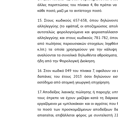
άλλες περιπτώσεις του πίνακα 4, θα πρέπει ν
κάθε ποσό, μαζί με το αντίστοιχο ποσό.
15. Στους κωδικούς 657-658, όπου δηλώνοντα
αλληλεγγύης (το εφάπαξ, οι αποζημιώσεις απολ
αυτοτελώς φορολογούμενα και φοροαπαλλασσόμ
αλληλεγγύης και στους κωδικούς 781-782, όπ
από πωλήσεις περιουσιακών στοιχείων, ληφθέν
κ.λπ.) τα οποία χρησιμεύουν για την κάλυψη
αναλύονται τα συνολικά δηλωθέντα αθροίσματα,
ήδη από την Φορολογική Διοίκηση.
16. Στον κωδικό 049 του πίνακα 7, οφείλουν ν
δαπάνες του έτους 2013 όσοι δηλώνουν ει
εισόδημα από ατομική γεωργική επιχείρηση.
17. Αποδείξεις λιανικής πώλησης ή παροχής υπη
τους έπρεπε να έχουν μαζέψει κατά τη διάρκεια
εργαζόμενοι με «μπλοκάκια» και οι αγρότες που
το ποσό των προσκομιζόμενων αποδείξεων δα
απαιτείται, επιβάλλεται φόρος με συντελεστή 