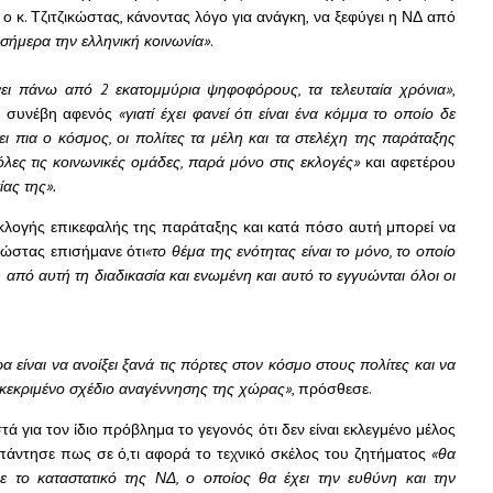
ο κ. Τζιτζικώστας, κάνοντας λόγο για ανάγκη, να ξεφύγει η ΝΔ από
σήμερα την ελληνική κοινωνία»
.
ει πάνω από 2 εκατομμύρια ψηφοφόρους, τα τελευταία χρόνια»
,
τό συνέβη αφενός
«γιατί έχει φανεί ότι είναι ένα κόμμα το οποίο δε
ει πια ο κόσμος, οι πολίτες τα μέλη και τα στελέχη της παράταξης
λες τις κοινωνικές ομάδες, παρά μόνο στις εκλογές»
και αφετέρου
ας της».
 εκλογής επικεφαλής της παράταξης και κατά πόσο αυτή μπορεί να
ικώστας επισήμανε ότι
«το θέμα της ενότητας είναι το μόνο, το οποίο
 από αυτή τη διαδικασία και ενωμένη και αυτό το εγγυώνται όλοι οι
 είναι να ανοίξει ξανά τις πόρτες στον κόσμο στους πολίτες και να
κεκριμένο σχέδιο αναγέννησης της χώρας»
, πρόσθεσε.
ά για τον ίδιο πρόβλημα το γεγονός ότι δεν είναι εκλεγμένο μέλος
απάντησε πως σε ό,τι αφορά το τεχνικό σκέλος του ζητήματος
«θα
ε το καταστατικό της ΝΔ, ο οποίος θα έχει την ευθύνη και την