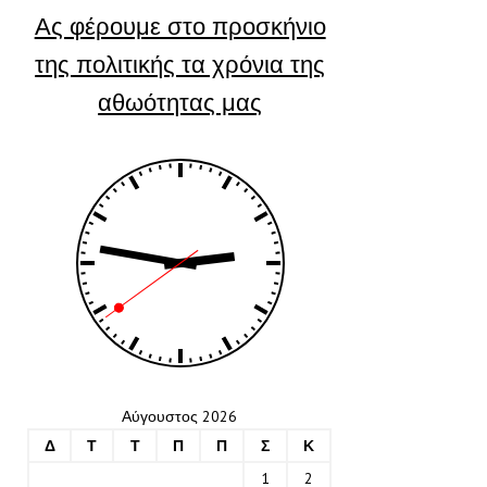
Ας φέρουμε στο προσκήνιο
της πολιτικής τα χρόνια της
αθωότητας μας
Αύγουστος 2026
Δ
Τ
Τ
Π
Π
Σ
Κ
1
2