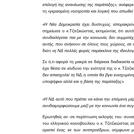
επιλογή της ανανέωσης της παράταξης»,
ανέφερε 
τη
«γερασμένη νοοτροπία και λογική που απωθεί 
«Η Νέα Δημοκρατία έχει, δυστυχώς, απομακρύν
σημείωσε ο κ.Τζιτζικώστας, εκτιμώντας ότι αυ
συνδιαλέγεται πια με την κοινωνία, δεν συμμετέχ
αυτής, που ανήκουν σε όλους τους χώρους, σε ό
διότι
«η ΝΔ πολλές φορές παρέκκλινε της ιδεολογί
Σε ό,τι αφορά τη μακρά σε διάρκεια διαδικασία
έχει θέσει σε κίνδυνο την ενότητά της ο κ. Τζιτζ
δεν απασχολεί τη ΝΔ, η οποία θα βγει ενισχυμένη
υποψήφιοι αλλά και η βάση της παράταξης».
«Η ΝΔ αυτό που πρέπει να κάνει την επόμενη μέρα
συνδιαμορφώσουμε μαζί με την κοινωνία ένα συγ
Ερωτηθείς αν -σε περίπτωση εκλογής του- συνιστ
του ελληνικού κοινοβουλίου ο κ. Τζιτζικώστας 
οριστεί ένας εκ των αντιπροέδρων, σύμφωνα μ