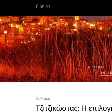
ΑΡΧΙΚΉ
ONLI
Πολιτική
Τζιτζικώστας: Η επιλο