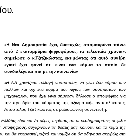
ίου.
«Η Νέα Δημοκρατία έχει, δυστυχώς, απομακρύνει πάνω
από 2 εκατομμύρια ψηφοφόρους, τα τελευταία χρόνια»,
σημείωσε ο κ.Τζιτζικώστας, εκτιμώντας ότι αυτό συνέβη
«γιατί έχει φανεί ότι είναι ένα κόμμα το οποίο δε
συνδιαλέγεται πια με την κοινωνία»
«Η ΝΔ χρειάζεται αλλαγή νοοτροπίας, να γίνει ένα κόμμα των
πολλών και όχι ένα κόμμα των λίγων, των συστημάτων, των
μηχανισμών, που έχει γίνει σήμερα»,
δήλωσε ο υποψήφιος για
την προεδρία του κόμματος της αξιωματικής αντιπολίτευσης,
Απόστολος Τζιτζικώστας σε ραδιοφωνική συνέντευξη.
Ελλάδα, εδώ και 75 μέρες περίπου, ότι οι νεοδημοκράτες, οι φίλοι
 υποψηφίους, συγκρίνουν τις θέσεις μας, κρίνουν και το κύμα της
ου και θα εκφραστεί μαζικά και νομίζω ότι θα οδηγήσει ακριβώς στη