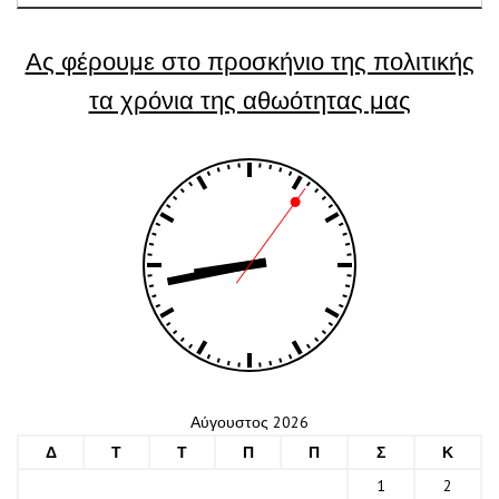
Ας φέρουμε στο προσκήνιο της πολιτικής
τα χρόνια της αθωότητας μας
Αύγουστος 2026
Δ
Τ
Τ
Π
Π
Σ
Κ
1
2