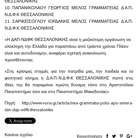
ΘΕΣΣΑΛΟΝΙΚΗΣ
10. ΠΑΠΑΝΙΚΟΛΑΟΥ ΓΕΩΡΓΙΟΣ ΜΕΛΟΣ ΓΡΑΜΜΑΤΕΙΑΣ Δ.Α.Π.-
Ν.Δ.Φ.Κ ΘΕΣΣΑΛΟΝΙΚΗΣ
11. ΣΑΡΙΚΕΪΣΟΓΛΟΥ ΙΟΡΔΑΝΗΣ ΜΕΛΟΣ ΓΡΑΜΜΑΤΕΙΑΣ Δ.Α.Π.-
Ν.Δ.Φ.Κ ΘΕΣΣΑΛΟΝΙΚΗΣ
«Η ΔΑΠ-ΝΔΦΚ ΘΕΣΣΑΛΟΝΙΚΗΣ είναι η μαζικότερη οργάνωση σε
ολόκληρη την Ελλάδα για παραπάνω από τριάντα χρόνια. Πλέον
είναι και αυτοδύναμη», αναφέρει σχετική ανακοίνωση,
προσθέτοντας:
«Στις κρίσιμες στιγμές για την πατρίδα μας, την παιδεία και το
φοιτητικό κίνημα, η Δ.Α.Π.-Ν.Δ.Φ.Κ ΘΕΣΣΑΛΟΝΙΚΗΣ πιστή στις
ιδέες της θα παραμείνει πρώτη δύναμη τόσο στο Αριστοτέλειο
Πανεπιστήμιο όσο και στο Πανεπιστήμιο Μακεδονίας».
Πηγή: http://www.voria.gr/article/nea-grammatia-polis-apo-simera-
stin-dap-ndfk-thessalonikis
Κανένα σχόλιο
Κοινοποίηση: