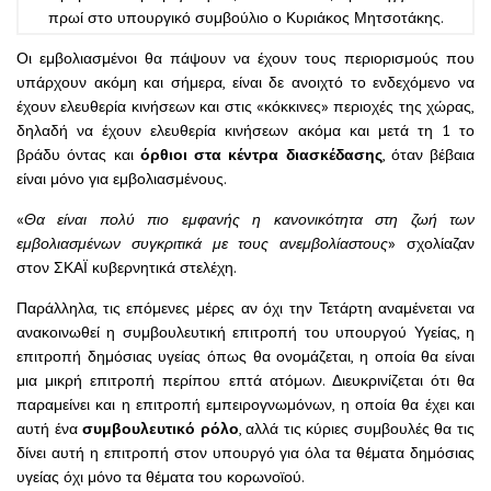
πρωί στο υπουργικό συμβούλιο ο Κυριάκος Μητσοτάκης.
Οι εμβολιασμένοι θα πάψουν να έχουν τους περιορισμούς που
υπάρχουν ακόμη και σήμερα, είναι δε ανοιχτό το ενδεχόμενο να
έχουν ελευθερία κινήσεων και στις «κόκκινες» περιοχές της χώρας,
δηλαδή να έχουν ελευθερία κινήσεων ακόμα και μετά τη 1 το
βράδυ όντας και
όρθιοι στα κέντρα διασκέδασης
, όταν βέβαια
είναι μόνο για εμβολιασμένους.
«
Θα είναι πολύ πιο εμφανής η κανονικότητα στη ζωή των
εμβολιασμένων συγκριτικά με τους ανεμβολίαστους
» σχολίαζαν
στον ΣΚΑΪ κυβερνητικά στελέχη.
Παράλληλα, τις επόμενες μέρες αν όχι την Τετάρτη αναμένεται να
ανακοινωθεί η συμβουλευτική επιτροπή του υπουργού Υγείας, η
επιτροπή δημόσιας υγείας όπως θα ονομάζεται, η οποία θα είναι
μια μικρή επιτροπή περίπου επτά ατόμων. Διευκρινίζεται ότι θα
παραμείνει και η επιτροπή εμπειρογνωμόνων, η οποία θα έχει και
αυτή ένα
συμβουλευτικό ρόλο
, αλλά τις κύριες συμβουλές θα τις
δίνει αυτή η επιτροπή στον υπουργό για όλα τα θέματα δημόσιας
υγείας όχι μόνο τα θέματα του κορωνοϊού.