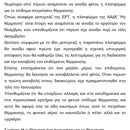
Νωρίτερα από πέρυσι αναμένεται να ανοίξει φέτος η πλατφόρμα
για το επίδομα πετρελαίου θέρμανσης.
Όπως αναφέρει ρεπορτάζ της ΕΡΤ, η πλατφόρμα της ΑΑΔΕ “My
θέρμανση” είναι έτοιμη και αναμένεται να ανοίξει το αργότερο τον
Νοέμβριο, ενώ υπενθυμίζεται ότι πέρυσι είχε ανοίξει περί τα τέλη
Δεκεμβρίου.
Ωστόσο, σύμφωνα με το ίδιο ρεπορτάζ, η παραπάνω πλατφόρμα
θα ανοίξει αφού πρώτα έχει προηγηθεί η σχετική υπουργική
απόφαση που θα καθορίζει όλες τις λεπτομέρειες για τη διαδικασία
και την καταβολή του επιδόματος θέρμανσης.
Επίσης επισημαίνεται ότι ένα μεγάλο μέρος του επιδόματος
θέρμανσης θα ξεκινήσει να καταβάλλεται από φέτος. Όταν πέρυσι
η πρώτη καταβολή στους δικαιούχους είχε πραγματοποιηθεί στα
τέλη του Ιανουαρίου.
Υπενθυμίζεται ότι θα υπάρξουν αλλαγές και στα εισοδηματικά και
στα περιουσιακά κριτήρια για το φετινό επίδομα θέρμανσης και
αυτό θα αφορά όλα τα είδη καυσίμων όπως είναι το πετρέλαιο
θέρμανσης, το φυσικό αέριο, τα καυσόξυλα ή πέλετ αλλά και το
υγραέριο.
Σκρέκας: Η κυβέρνηση έχει προνοήσει για τη θέρμανση