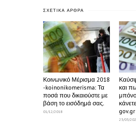
ΣΧΕΤΙΚΆ ΆΡΘΡΑ
Κοινωνικό Μέρισμα 2018
Καύσιμ
-koinonikomerisma: Τα
και π
ποσά που δικαιούστε με
μπόνο
βάση το εισόδημά σας.
κάνετε
gov.gr
01/12/2018
23/03/20