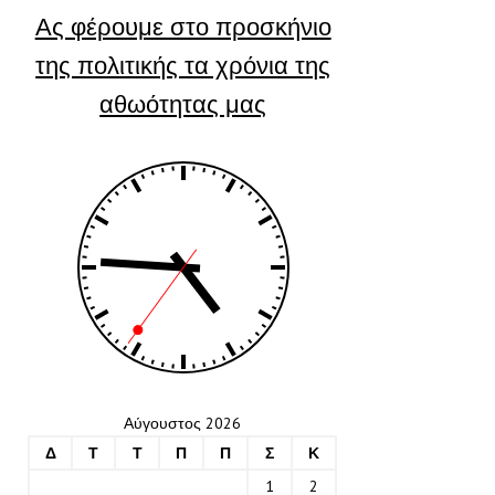
Ας φέρουμε στο προσκήνιο
της πολιτικής τα χρόνια της
αθωότητας μας
Αύγουστος 2026
Δ
Τ
Τ
Π
Π
Σ
Κ
1
2