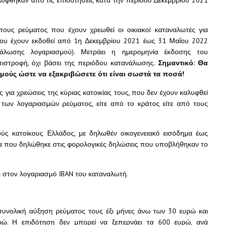
λύφθηκαν από τις επιδοτήσεις κατά την περίοδο Δεκεμβρίου 2021
ους ρεύματος που έχουν χρεωθεί οι οικιακοί καταναλωτές για
 που έχουν εκδοθεί από 1η Δεκεμβρίου 2021 έως 31 Μαΐου 2022
νάλωσης λογαριασμού). Μετράει η ημερομηνία έκδοσης του
πιστροφή, όχι βάσει της περιόδου κατανάλωσης.
Σημαντικό: Θα
σμούς ώστε να εξακριβώσετε ότι είναι σωστά τα ποσά!
για χρεώσεις της κύριας κατοικίας τους, που δεν έχουν καλυφθεί
των λογαριασμών ρεύματος, είτε από το κράτος είτε από τους
ύς κατοίκους Ελλάδος, με δηλωθέν οικογενειακό εισόδημα έως
α που δηλώθηκε στις φορολογικές δηλώσεις που υποβλήθηκαν το
 στον λογαριασμό IBAN του καταναλωτή.
υνολική αύξηση ρεύματος τους έξι μήνες άνω των 30 ευρώ και
ώ. Η επιδότηση δεν μπορεί να ξεπερνάει τα 600 ευρώ, ανά