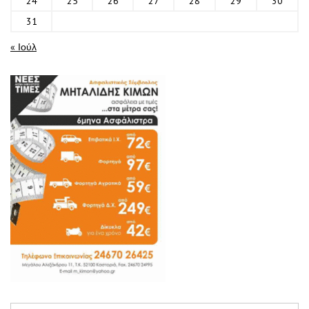
24
25
26
27
28
29
30
31
« Ιούλ