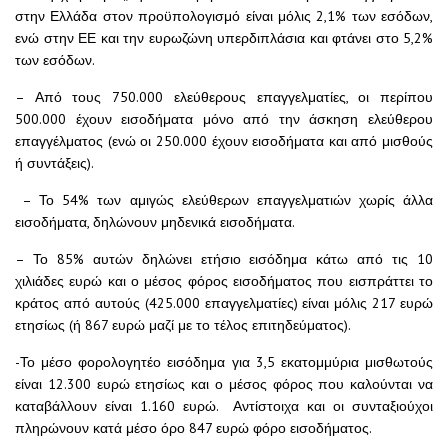
στην Ελλάδα στον προϋπολογισμό είναι μόλις 2,1% των εσόδων,
ενώ στην ΕΕ και την ευρωζώνη υπερδιπλάσια και φτάνει στο 5,2%
των εσόδων.
– Από τους 750.000 ελεύθερους επαγγελματίες, οι περίπου
500.000 έχουν εισοδήματα μόνο από την άσκηση ελεύθερου
επαγγέλματος (ενώ οι 250.000 έχουν εισοδήματα και από μισθούς
ή συντάξεις).
– Το 54% των αμιγώς ελεύθερων επαγγελματιών χωρίς άλλα
εισοδήματα, δηλώνουν μηδενικά εισοδήματα.
– Το 85% αυτών δηλώνει ετήσιο εισόδημα κάτω από τις 10
χιλιάδες ευρώ και ο μέσος φόρος εισοδήματος που εισπράττει το
κράτος από αυτούς (425.000 επαγγελματίες) είναι μόλις 217 ευρώ
ετησίως (ή 867 ευρώ μαζί με το τέλος επιτηδεύματος).
-Το μέσο φορολογητέο εισόδημα για 3,5 εκατομμύρια μισθωτούς
είναι 12.300 ευρώ ετησίως και ο μέσος φόρος που καλούνται να
καταβάλλουν είναι 1.160 ευρώ. Αντίστοιχα και οι συνταξιούχοι
πληρώνουν κατά μέσο όρο 847 ευρώ φόρο εισοδήματος.