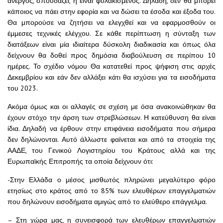
άνεργος, σπουδάζει, ή είναι φυλακισμένος. Δηλαδή, δεν θα μπορεί
κάποιος να πάει στην εφορία και να δώσει τα έσοδα και έξοδα του.
Θα μπορούσε να ζητήσει να ελεγχθεί και να εφαρμοσθούν οι
έμμεσες τεχνικές ελέγχου. Σε κάθε περίπτωση η σύνταξη των
διατάξεων είναι μία ιδιαίτερα δύσκολη διαδικασία και όπως όλα
δείχνουν θα δοθεί προς δημόσια διαβούλευση σε περίπου 10
ημέρες. Το σχέδιο νόμου Θα κατατεθεί προς ψήφιση στις αρχές
Δεκεμβρίου και εάν δεν αλλάξει κάτι θα ισχύσει για τα εισοδήματα
του 2023.
Ακόμα όμως και οι αλλαγές σε σχέση με όσα ανακοινώθηκαν θα
έχουν στόχο την άρση των στρεβλώσεων. Η κατεύθυνση θα είναι
ίδια. Δηλαδή να έρθουν στην επιφάνεια εισοδήματα που σήμερα
δεν δηλώνονται. Αυτό άλλωστε φαίνεται και από τα στοιχεία της
ΑΑΔΕ, του Γενικού Λογιστηρίου του Κράτους αλλά και της
Ευρωπαϊκής Επιτροπής τα οποία δείχνουν ότι:
-Στην Ελλάδα ο μέσος μισθωτός πληρώνει μεγαλύτερο φόρο
ετησίως στο κράτος από το 85% των ελευθέρων επαγγελματιών
που δηλώνουν εισοδήματα αμιγώς από το ελεύθερο επάγγελμα.
– Στη χώρα μας, η συνεισφορά των ελευθέρων επαγγελματιών