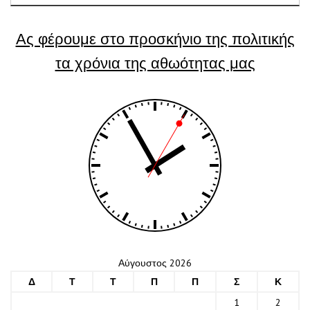
Ας φέρουμε στο προσκήνιο της πολιτικής
τα χρόνια της αθωότητας μας
Αύγουστος 2026
Δ
Τ
Τ
Π
Π
Σ
Κ
1
2