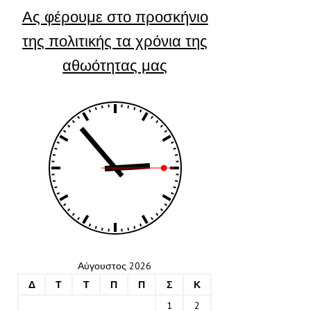
Ας φέρουμε στο προσκήνιο
της πολιτικής τα χρόνια της
αθωότητας μας
Αύγουστος 2026
Δ
Τ
Τ
Π
Π
Σ
Κ
1
2