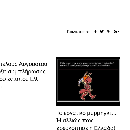
Κοινοποίηση:
 τέλους Αυγούστου
ρξη συμπλήρωσης
έου εντύπου Ε9.
13
Το εργατικό μυρμήγκι….
Ή αλλιώς πως
χρεοκόπησε η Ελλάδα!