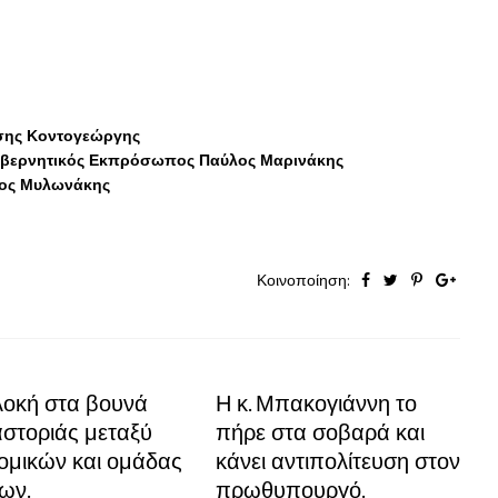
ης Κοντογεώργης
βερνητικός Εκπρόσωπος Παύλος Μαρινάκης
ος Μυλωνάκης
Κοινοποίηση:
οκή στα βουνά
Η κ. Μπακογιάννη το
αστοριάς μεταξύ
πήρε στα σοβαρά και
ομικών και ομάδας
κάνει αντιπολίτευση στον
ων.
πρωθυπουργό.