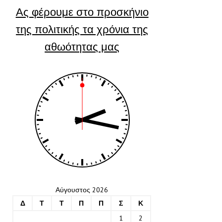
Ας φέρουμε στο προσκήνιο
της πολιτικής τα χρόνια της
αθωότητας μας
Αύγουστος 2026
Δ
Τ
Τ
Π
Π
Σ
Κ
1
2