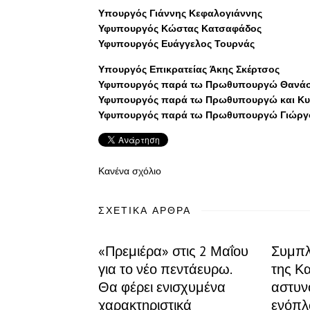
Υπουργός Γιάννης Κεφαλογιάννης
Υφυπουργός Κώστας Κατσαφάδος
Υφυπουργός Ευάγγελος Τουρνάς
Υπουργός Επικρατείας Άκης Σκέρτσος
Υφυπουργός παρά τω Πρωθυπουργώ Θανάσ
Υφυπουργός παρά τω Πρωθυπουργώ και Κυ
Υφυπουργός παρά τω Πρωθυπουργώ Γιώργ
Κανένα σχόλιο
ΣΧΕΤΙΚΆ ΆΡΘΡΑ
«Πρεμιέρα» στις 2 Μαΐου
Συμπλ
για το νέο πεντάευρω.
της Κ
Θα φέρει ενισχυμένα
αστυν
χαρακτηριστικά
ενόπλ