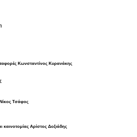
η
εταφορές Κωνσταντίνος Κυρανάκης
Σ
 Νίκος Τσάφος
ι καινοτομίας Αρίστος Δοξιάδης