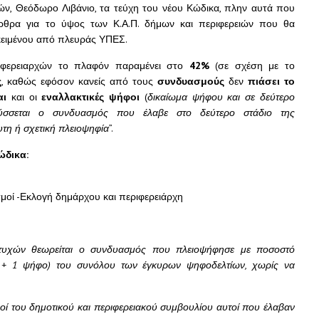
, Θεόδωρο Λιβάνιο, τα τεύχη του νέου Κώδικα, πλην αυτά που
ρθρα για το ύψος των Κ.Α.Π. δήμων και περιφερειών που θα
κειμένου από πλευράς ΥΠΕΣ.
ιφερειαρχών το πλαφόν παραμένει στο
42%
(σε σχέση με το
ς
, καθώς εφόσον κανείς από τους
συνδυασμούς
δεν
πιάσει το
αι
και οι
εναλλακτικές ψήφοι
(
δικαίωμα ψήφου και σε δεύτερο
ύσσεται ο συνδυασμός που έλαβε στο δεύτερο στάδιο της
τη ή σχετική πλειοψηφία
”.
ώδικα:
οί -Εκλογή δημάρχου και περιφερειάρχη
 επιτυχών θεωρείται ο συνδυασμός που πλειοψήφησε με ποσοστό
% + 1 ψήφο) του συνόλου των έγκυρων ψηφοδελτίων, χωρίς να
μοί του δημοτικού και περιφερειακού συμβουλίου αυτοί που έλαβαν