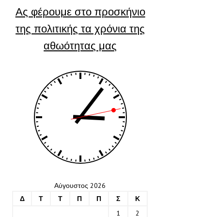
Ας φέρουμε στο προσκήνιο
της πολιτικής τα χρόνια της
αθωότητας μας
Αύγουστος 2026
Δ
Τ
Τ
Π
Π
Σ
Κ
1
2