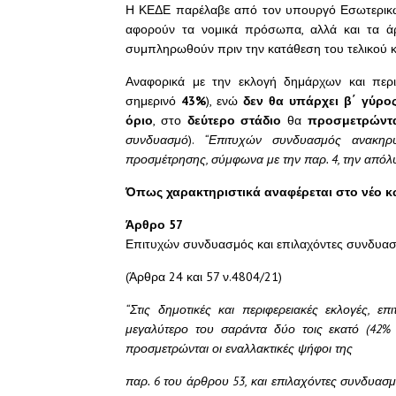
Η ΚΕΔΕ παρέλαβε από τον υπουργό Εσωτερικών
αφορούν τα νομικά πρόσωπα, αλλά και τα ά
συμπληρωθούν πριν την κατάθεση του τελικού 
Αναφορικά με την εκλογή δημάρχων και περ
σημερινό
43%
), ενώ
δεν θα υπάρχει β΄ γύρο
όριο
, στο
δεύτερο στάδιο
θα
προσμετρώντ
συνδυασμό
).
“Επιτυχών συνδυασμός ανακηρ
προσμέτρησης, σύμφωνα με την παρ. 4, την απόλυ
Όπως χαρακτηριστικά αναφέρεται στο νέο κ
Άρθρο 57
Επιτυχών συνδυασμός και επιλαχόντες συνδυασμ
(Άρθρα 24 και 57 ν.4804/21)
“Στις δημοτικές και περιφερειακές εκλογές,
μεγαλύτερο του σαράντα δύο τοις εκατό (42
προσμετρώνται οι εναλλακτικές ψήφοι της
παρ. 6 του άρθρου 53, και επιλαχόντες συνδυασ