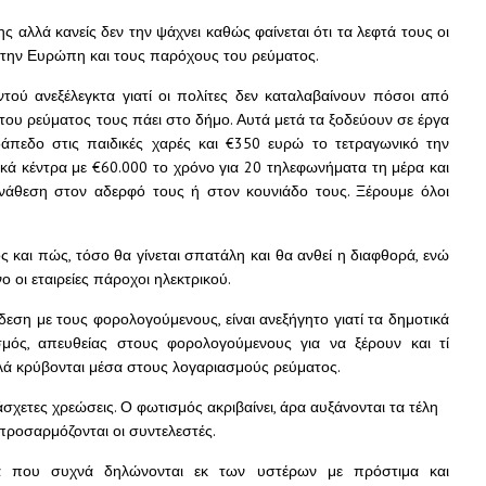
 αλλά κανείς δεν την ψάχνει καθώς φαίνεται ότι τα λεφτά τους οι
, την Ευρώπη και τους παρόχους του ρεύματος.
ού ανεξέλεγκτα γιατί οι πολίτες δεν καταλαβαίνουν πόσοι από
ου ρεύματος τους πάει στο δήμο. Αυτά μετά τα ξοδεύουν σε έργα
δάπεδο στις παιδικές χαρές και €350 ευρώ το τετραγωνικό την
ά κέντρα με €60.000 το χρόνο για 20 τηλεφωνήματα τη μέρα και
ανάθεση στον αδερφό τους ή στον κουνιάδο τους. Ξέρουμε όλοι
ς και πώς, τόσο θα γίνεται σπατάλη και θα ανθεί η διαφθορά, ενώ
ο οι εταιρείες πάροχοι ηλεκτρικού.
εση με τους φορολογούμενους, είναι ανεξήγητο γιατί τα δημοτικά
μός, απευθείας στους φορολογούμενους για να ξέρουν και τί
λά κρύβονται μέσα στους λογαριασμούς ρεύματος.
ς άσχετες χρεώσεις. Ο φωτισμός ακριβαίνει, άρα αυξάνονται τα τέλη
προσαρμόζονται οι συντελεστές.
κά που συχνά δηλώνονται εκ των υστέρων με πρόστιμα και