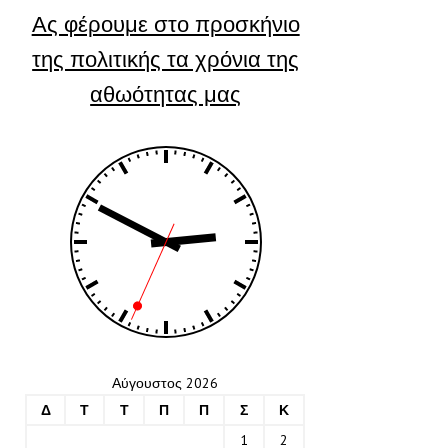
Ας φέρουμε στο προσκήνιο
της πολιτικής τα χρόνια της
αθωότητας μας
Αύγουστος 2026
Δ
Τ
Τ
Π
Π
Σ
Κ
1
2