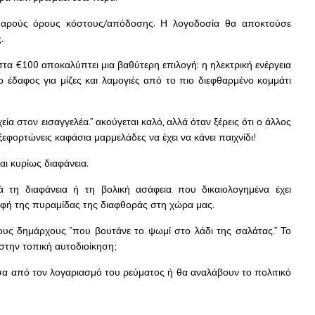
αθαρούς όρους κόστους/απόδοσης. Η λογοδοσία θα αποκτούσε
.
τα €100 αποκαλύπτει μια βαθύτερη επιλογή: η ηλεκτρική ενέργεια
 έδαφος για μίζες και λαμογιές από το πιο διεφθαρμένο κομμάτι
ιχεία στον εισαγγελέα.” ακούγεται καλό, αλλά όταν ξέρεις ότι ο άλλος
 ξεφορτώνεις καφάσια μαρμελάδες να έχει να κάνει παιχνίδι!
ι κυρίως διαφάνεια.
 τη διαφάνεια ή τη βολική ασάφεια που δικαιολογημένα έχει
υφή της πυραμίδας της διαφθοράς στη χώρα μας.
τους δημάρχους “που βουτάνε το ψωμί στο λάδι της σαλάτας.” Το
στην τοπική αυτοδιοίκηση;
σα από τον λογαριασμό του ρεύματος ή θα αναλάβουν το πολιτικό