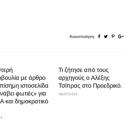
Κοινοποίηση:
στερή
Τι ζήτησε από τους
βουλία με άρθρο
αρχηγούς ο Αλέξης
επίσημη ιστοσελίδα
Τσίπρας στο Προεδρικό.
νάβει φωτιές» για
06/07/2015
Α και δημοκρατικό
13