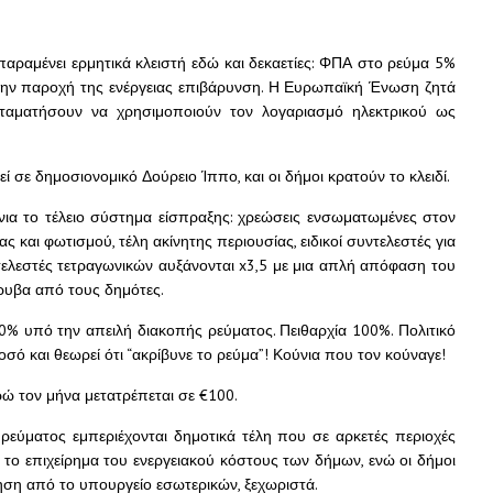
αραμένει ερμητικά κλειστή εδώ και δεκαετίες: ΦΠΑ στο ρεύμα 5%
την παροχή της ενέργειας επιβάρυνση. Η Ευρωπαϊκή Ένωση ζητά
ταματήσουν να χρησιμοποιούν τον λογαριασμό ηλεκτρικού ως
εί σε δημοσιονομικό Δούρειο Ίππο, και οι δήμοι κρατούν το κλειδί.
νια το τέλειο σύστημα είσπραξης: χρεώσεις ενσωματωμένες στον
 και φωτισμού, τέλη ακίνητης περιουσίας, ειδικοί συντελεστές για
τελεστές τετραγωνικών αυξάνονται x3,5 με μια απλή απόφαση του
ρυβα από τους δημότες.
0% υπό την απειλή διακοπής ρεύματος. Πειθαρχία 100%. Πολιτικό
σό και θεωρεί ότι “ακρίβυνε το ρεύμα”! Κούνια που τον κούναγε!
ρώ τον μήνα μετατρέπεται σε €100.
εύματος εμπεριέχονται δημοτικά τέλη που σε αρκετές περιοχές
ε το επιχείρημα του ενεργειακού κόστους των δήμων, ενώ οι δήμοι
τηση από το υπουργείο εσωτερικών, ξεχωριστά.