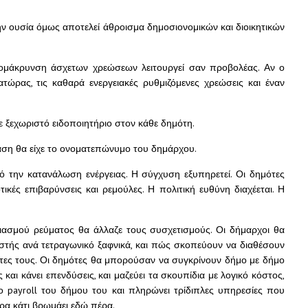
την ουσία όμως αποτελεί άθροισμα δημοσιονομικών και διοικητικών
μάκρυνση άσχετων χρεώσεων λειτουργεί σαν προβολέας. Αν ο
ατώρας, τις καθαρά ενεργειακές ρυθμιζόμενες χρεώσεις και έναν
ε ξεχωριστό ειδοποιητήριο στον κάθε δημότη.
αση θα είχε το ονοματεπώνυμο του δημάρχου.
ό την κατανάλωση ενέργειας. Η σύγχυση εξυπηρετεί. Οι δημότες
τικές επιβαρύνσεις και ρεμούλες. Η πολιτική ευθύνη διαχέεται. Η
ιασμού ρεύματος θα άλλαζε τους συσχετισμούς. Οι δήμαρχοι θα
εστής ανά τετραγωνικό ξαφνικά, και πώς σκοπεύουν να διαθέσουν
τες τους. Οι δημότες θα μπορούσαν να συγκρίνουν δήμο με δήμο
και κάνει επενδύσεις, και μαζεύει τα σκουπίδια με λογικό κόστος,
το payroll του δήμου του και πληρώνει τρίδιπλες υπηρεσίες που
άρα κάτι βρωμάει εδώ πέρα.