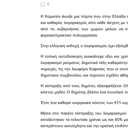
0
Η Κομισιόν άνοιξε μια πόρτα που στην Ελλάδα π
και καθαρός λογαριασμός από κάθε άσχετη με 
από τις κυβερνήσεις των χωρών μελών να σ
φοροεισπρακτικό πολυεργαλείο.
Στην ελληνική εκδοχή, ο λογαριασμός έχει εξελιχθ
Η τοπική αυτοδιοίκηση ανακάλυψε εδώ και χρό
λογαριασμό ρεύματος. Δημοτικά τέλη καθαριότητας
περιοχές, πχ την λεωφόρο Κηφισίας που οι συν
δημοτικού συμβουλίου, και περνούν σχεδόν αθό
Η είσπραξη από τους δημότες εξασφαλίζεται 10
κόστος μηδέν. Ο δημότης βλέπει ένα συνολικό πο
Έτσι, ένα καθαρό ενεργειακό κόστος των €35 ευ
Μέσα στο πακέτο είσπραξης του λογαριασμού ρ
εκτοξεύτηκαν τα τελευταία χρόνια ως και 80% μ
εισπράττουν ανενόχλητοι και την κρατική επιδό