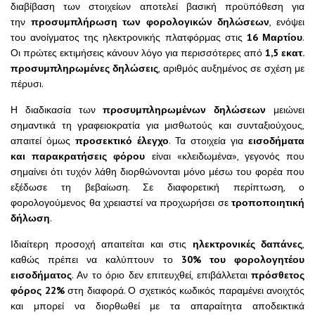
διαβίβαση των στοιχείων αποτελεί βασική προϋπόθεση για
την
προσυμπλήρωση των φορολογικών δηλώσεων
, ενόψει
του ανοίγματος της ηλεκτρονικής πλατφόρμας στις
16 Μαρτίου
.
Οι πρώτες εκτιμήσεις κάνουν λόγο για περισσότερες από
1,5 εκατ.
προσυμπληρωμένες δηλώσεις
, αριθμός αυξημένος σε σχέση με
πέρυσι.
Η διαδικασία των
προσυμπληρωμένων δηλώσεων
μειώνει
σημαντικά τη γραφειοκρατία για μισθωτούς και συνταξιούχους,
απαιτεί όμως
προσεκτικό έλεγχο
. Τα στοιχεία για
εισοδήματα
και παρακρατήσεις φόρου
είναι «κλειδωμένα», γεγονός που
σημαίνει ότι τυχόν λάθη διορθώνονται μόνο μέσω του φορέα που
εξέδωσε τη βεβαίωση. Σε διαφορετική περίπτωση, ο
φορολογούμενος θα χρειαστεί να προχωρήσει σε
τροποποιητική
δήλωση
.
Ιδιαίτερη προσοχή απαιτείται και στις
ηλεκτρονικές δαπάνες
,
καθώς πρέπει να καλύπτουν το
30% του φορολογητέου
εισοδήματος
. Αν το όριο δεν επιτευχθεί, επιβάλλεται
πρόσθετος
φόρος 22%
στη διαφορά. Ο σχετικός κωδικός παραμένει ανοιχτός
και μπορεί να διορθωθεί με τα απαραίτητα αποδεικτικά