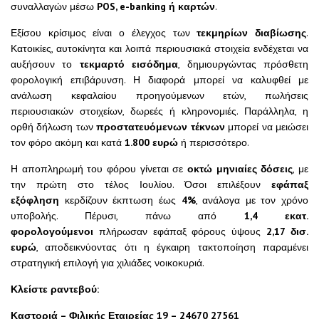
συναλλαγών μέσω
POS, e-banking ή καρτών
.
Εξίσου κρίσιμος είναι ο έλεγχος των
τεκμηρίων διαβίωσης
.
Κατοικίες, αυτοκίνητα και λοιπά περιουσιακά στοιχεία ενδέχεται να
αυξήσουν το
τεκμαρτό εισόδημα
, δημιουργώντας πρόσθετη
φορολογική επιβάρυνση. Η διαφορά μπορεί να καλυφθεί με
ανάλωση κεφαλαίου προηγούμενων ετών, πωλήσεις
περιουσιακών στοιχείων, δωρεές ή κληρονομιές. Παράλληλα, η
ορθή δήλωση των
προστατευόμενων τέκνων
μπορεί να μειώσει
τον φόρο ακόμη και κατά
1.800 ευρώ
ή περισσότερο.
Η αποπληρωμή του φόρου γίνεται σε
οκτώ μηνιαίες δόσεις
, με
την πρώτη στο τέλος Ιουλίου. Όσοι επιλέξουν
εφάπαξ
εξόφληση
κερδίζουν έκπτωση έως
4%
, ανάλογα με τον χρόνο
υποβολής. Πέρυσι, πάνω από
1,4 εκατ.
φορολογούμενοι
πλήρωσαν εφάπαξ φόρους ύψους
2,17 δισ.
ευρώ
, αποδεικνύοντας ότι η έγκαιρη τακτοποίηση παραμένει
στρατηγική επιλογή για χιλιάδες νοικοκυριά.
Κλείστε ραντεβού:
Καστοριά – Φιλικής Εταιρείας 19 – 24670 27561