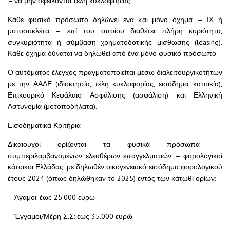
– να μην οφείλονται τέλη κυκλοφορίας
Κάθε φυσικό πρόσωπο δηλώνει ένα και μόνο όχημα — ΙΧ ή
μοτοσυκλέτα — επί του οποίου διαθέτει πλήρη κυριότητα,
συγκυριότητα ή σύμβαση χρηματοδοτικής μίσθωσης (leasing).
Κάθε όχημα δύναται να δηλωθεί από ένα μόνο φυσικό πρόσωπο.
Ο αυτόματος έλεγχος πραγματοποιείται μέσω διαλειτουργικοτήτων
με την ΑΑΔΕ (ιδιοκτησία, τέλη κυκλοφορίας, εισόδημα, κατοικία),
Επικουρικό Κεφάλαιο Ασφάλισης (ασφάλιση) και Ελληνική
Αστυνομία (μοτοποδήλατα).
Εισοδηματικά Κριτήρια
Δικαιούχοι ορίζονται τα φυσικά πρόσωπα —
συμπεριλαμβανομένων ελευθέρων επαγγελματιών — φορολογικοί
κάτοικοι Ελλάδας, με δηλωθέν οικογενειακό εισόδημα φορολογικού
έτους 2024 (όπως δηλώθηκαν το 2025) εντός των κάτωθι ορίων:
– Άγαμοι: έως 25.000 ευρώ
– Έγγαμοι/Μέρη Σ.Σ: έως 35.000 ευρώ