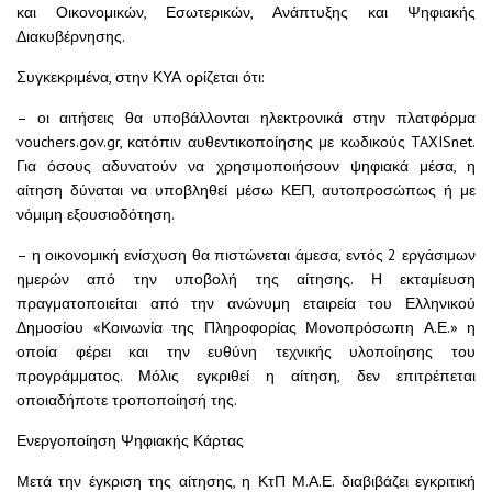
και Οικονομικών, Εσωτερικών, Ανάπτυξης και Ψηφιακής
Διακυβέρνησης.
Συγκεκριμένα, στην ΚΥΑ ορίζεται ότι:
– οι αιτήσεις θα υποβάλλονται ηλεκτρονικά στην πλατφόρμα
vouchers.gov.gr, κατόπιν αυθεντικοποίησης με κωδικούς TAXISnet.
Για όσους αδυνατούν να χρησιμοποιήσουν ψηφιακά μέσα, η
αίτηση δύναται να υποβληθεί μέσω ΚΕΠ, αυτοπροσώπως ή με
νόμιμη εξουσιοδότηση.
– η οικονομική ενίσχυση θα πιστώνεται άμεσα, εντός 2 εργάσιμων
ημερών από την υποβολή της αίτησης. Η εκταμίευση
πραγματοποιείται από την ανώνυμη εταιρεία του Ελληνικού
Δημοσίου «Κοινωνία της Πληροφορίας Μονοπρόσωπη Α.Ε.» η
οποία φέρει και την ευθύνη τεχνικής υλοποίησης του
προγράμματος. Μόλις εγκριθεί η αίτηση, δεν επιτρέπεται
οποιαδήποτε τροποποίησή της.
Ενεργοποίηση Ψηφιακής Κάρτας
Μετά την έγκριση της αίτησης, η ΚτΠ Μ.Α.Ε. διαβιβάζει εγκριτική