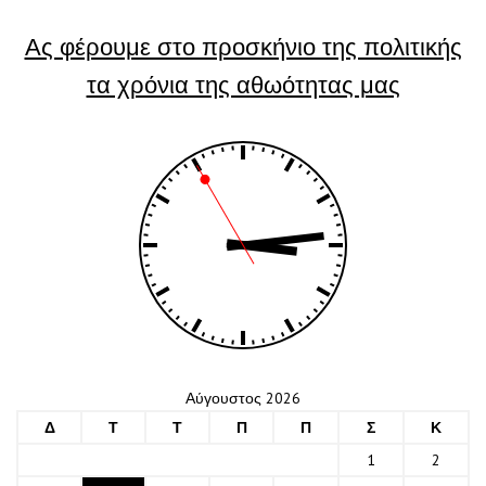
Ας φέρουμε στο προσκήνιο της πολιτικής
τα χρόνια της αθωότητας μας
Αύγουστος 2026
Δ
Τ
Τ
Π
Π
Σ
Κ
1
2