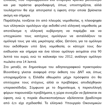
και μια τεράστια φοροδιαφυγή, όπως υποστηρίζεται, αλλά
τουλάχιστον θα είχε αποτραπεί η ύφεση στην οποία βρίσκεται
ακόμη και σήμερα.
Παράλληλα, τονίζεται ότι από πλευράς νομοθεσίας, η πλειοψηφία
των ελληνικών ομολόγων είχε εκδοθεί υπό ελληνική νομοθεσία, με
αποτέλεσμα η ελληνική κυβέρνηση να παρέμβει και να
υποχρεώσει τους κατόχους ομολόγων να ανταλλάξουν τα
ομόλογά τους για νέα, μικρότερης αξίας. Ωστόσο, για τα ομόλογα
που εκδόθηκαν υπό ξένη νομοθεσία, οι κάτοχοί τους δεν
ενέδωσαν και σήμερα και ένα τέτοιο ομόλογο εκτιμάται στα 90
λεπτά του ευρώ, ενώ το καλοκαίρι του 2012, ανάλογο ομόλογο
πωλείτο στα 14 λεπτά.
Στο μεταξύ, σε δημοσίευμα του ειδησεογραφικού πρακτορείου
Bloomberg γίνεται αναφορά στην έκθεση του ΔΝΤ και, όπως
υπογραμμίζεται η Ελλάδα εθεωρείτο μέχρι πρόσφατα ότι θα
επιτύγχανε τους στόχους, αλλά οι προβλέψεις αποδείχθηκαν
υπεραισιόδοξες. Σύμφωνα με το δημοσίευμα, η περισυλλογή
φόρων παρουσιάζει προβλήματα, η χώρα συνεχίζει να βρίσκεται σε
ύφεση, ενώ η πορεία ιδιωτικοποιήσεων εξελίσσεται βραδύτερα
από ό,τι είχε σχεδιασθεί. Το ελληνικό Υπουργείο Οικονομικών