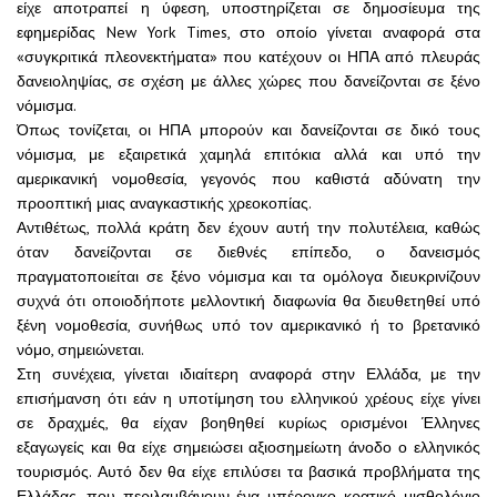
είχε αποτραπεί η ύφεση, υποστηρίζεται σε δημοσίευμα της
εφημερίδας New York Times, στο οποίο γίνεται αναφορά στα
«συγκριτικά πλεονεκτήματα» που κατέχουν οι ΗΠΑ από πλευράς
δανειοληψίας, σε σχέση με άλλες χώρες που δανείζονται σε ξένο
νόμισμα.
Όπως τονίζεται, οι ΗΠΑ μπορούν και δανείζονται σε δικό τους
νόμισμα, με εξαιρετικά χαμηλά επιτόκια αλλά και υπό την
αμερικανική νομοθεσία, γεγονός που καθιστά αδύνατη την
προοπτική μιας αναγκαστικής χρεοκοπίας.
Αντιθέτως, πολλά κράτη δεν έχουν αυτή την πολυτέλεια, καθώς
όταν δανείζονται σε διεθνές επίπεδο, ο δανεισμός
πραγματοποιείται σε ξένο νόμισμα και τα ομόλογα διευκρινίζουν
συχνά ότι οποιοδήποτε μελλοντική διαφωνία θα διευθετηθεί υπό
ξένη νομοθεσία, συνήθως υπό τον αμερικανικό ή το βρετανικό
νόμο, σημειώνεται.
Στη συνέχεια, γίνεται ιδιαίτερη αναφορά στην Ελλάδα, με την
επισήμανση ότι εάν η υποτίμηση του ελληνικού χρέους είχε γίνει
σε δραχμές, θα είχαν βοηθηθεί κυρίως ορισμένοι Έλληνες
εξαγωγείς και θα είχε σημειώσει αξιοσημείωτη άνοδο ο ελληνικός
τουρισμός. Αυτό δεν θα είχε επιλύσει τα βασικά προβλήματα της
Ελλάδας, που περιλαμβάνουν ένα υπέρογκο κρατικό μισθολόγιο