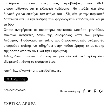
αντέδρασε αμέσως στις νέες προβλέψεις του ΔΝΤ,
υποστηρίζοντας ότι η ελληνική κυβέρνηση θα πράξει ό,τι είναι
δυνατό για να επιτύχει τον στόχο του 1,5%, είτε με την περικοπή
δαπανών, είτε με την αύξηση των φορολογικών εσόδων, είτε και με
τα δύο.
Όπως αναφέρεται, οι περαίτερω περικοπές ωστόσο φαντάζουν
πολιτικά ανέφικτες, λόγω της δυσφορίας κατά των μέτρων
λιτότητας. Η αδυναμία επίτευξης των δημοσιονομικών στόχων θα
μπορούσε επίσης να οδηγήσει στην καθυστέρηση εκταμίευσης
της δόσης από το ΔΝΤ και την Ευρωζώνη.
Τέλος, διατυπώνεται η άποψη ότι μια νέα ελληνική κρίση είναι
εξαιρετικά πιθανή το επόμενο έτος.
πηγή:
http://www.imerisia.gr/default.asp
Κανένα σχόλιο
Κοινοποίηση:
ΣΧΕΤΙΚΆ ΆΡΘΡΑ