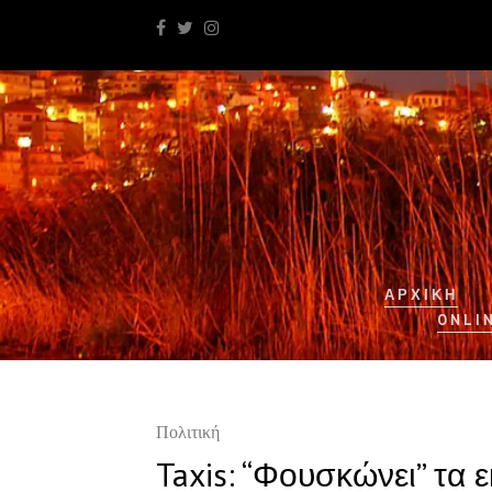
ΑΡΧΙΚΉ
ONLI
Πολιτική
Taxis: “Φουσκώνει” τα 