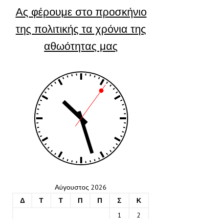
Ας φέρουμε στο προσκήνιο
της πολιτικής τα χρόνια της
αθωότητας μας
Αύγουστος 2026
Δ
Τ
Τ
Π
Π
Σ
Κ
1
2