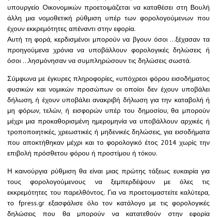
υπουργείο Οικονομικών προετοιμάζεται να καταθέσει στη Βουλή
άλλη μια νομοθετική ρύθμιση υπέρ των φορολογούμενων που
έχουν εκκρεμότητες απέναντι στην εφορία.
Αυτή τη φορά, κερδισμένοι μπορούν να βγουν όσοι …ξέχασαν τα
προηγούμενα χρόνια να υποβάλλουν φορολογικές δηλώσεις ή
όσοι …λησμόνησαν να συμπληρώσουν τις δηλώσεις σωστά.
Σύμφωνα με έγκυρες πληροφορίες, «υπόχρεοι φόρου εισοδήματος
φυσικών και νομικών προσώπων οι οποίοι δεν έχουν υποβάλει
δήλωση, ή έχουν υποβάλει ανακριβή δήλωση για την καταβολή ή
μη φόρων, τελών, ή εισφορών υπέρ του δημοσίου, θα μπορούν
μέχρι μια προκαθορισμένη ημερομηνία να υποβάλλουν αρχικές ή
τροποποιητικές, χρεωστικές ή μηδενικές δηλώσεις, για εισοδήματα
που αποκτήθηκαν μέχρι και το φορολογικό έτος 2014 χωρίς την
επιβολή πρόσθετου φόρου ή προστίμου ή τόκου.
Η καινούργια ρύθμιση θα είναι μιας πρώτης τάξεως ευκαιρία για
τους φορολογούμενους να ξεμπερδέψουν με όλες τις
εκκρεμότητες του παρελθόντος. Για να προετοιμαστείτε καλύτερα,
το fpress.gr εξασφάλισε όλο τον κατάλογο με τις φορολογικές
δηλώσεις που θα μπορούν να κατατεθούν στην εφορία