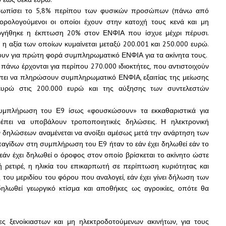
ετωπίσει το 5,8% περίπου των φυσικών προσώπων (πάνω από
ορολογούμενοι οι οποίοι έχουν στην κατοχή τους κενά και μη
αργήθηκε η έκπτωση 20% στον ΕΝΦΙΑ που ίσχυε μέχρι πέρυσι.
η αξία των οποίων κυμαίνεται μεταξύ 200.001 και 250.000 ευρώ.
ουν για πρώτη φορά συμπληρωματικό ΕΝΦΙΑ για τα ακίνητα τους.
 πάνω έρχονται για περίπου 270.000 ιδιοκτήτες, που αντιστοιχούν
ι να πληρώσουν συμπληρωματικό ΕΝΦΙΑ, εξαιτίας της μείωσης
ευρώ στις 200.000 ευρώ και της αύξησης των συντελεστών
συμπλήρωση του Ε9 ίσως «φουσκώσουν» τα εκκαθαριστικά για
έπει να υποβάλουν τροποποιητικές δηλώσεις. Η ηλεκτρονική
 δηλώσεων αναμένεται να ανοίξει αμέσως μετά την ανάρτηση των
παγίδων στη συμπλήρωση του Ε9 ήταν το εάν έχει δηλωθεί εάν το
 εάν έχει δηλωθεί ο όροφος στον οποίο βρίσκεται το ακίνητο ώστε
ρετιρέ, η ηλικία του επικαρπωτή σε περίπτωση κυριότητας και
 του μεριδίου του φόρου που αναλογεί, εάν έχει γίνει δήλωση των
δηλωθεί γεωργικό κτίσμα και αποθήκες ως αγροικίες, οπότε θα
τες ξενοίκιαστων και μη ηλεκτροδοτούμενων ακινήτων, για τους