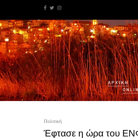
ΑΡΧΙΚΉ
ONLI
Πολιτική
Έφτασε η ώρα του ΕΝΦ