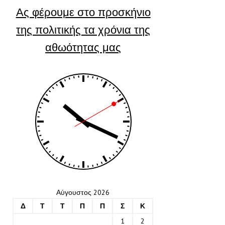
Ας φέρουμε στο προσκήνιο
της πολιτικής τα χρόνια της
αθωότητας μας
Αύγουστος 2026
Δ
Τ
Τ
Π
Π
Σ
Κ
1
2