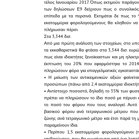
τέλος Ιανουαρίου 2017. Όπως εκτιμούν παράγοντ
των δηλώσεων Ε9 δείχνουν πως ο συνολικός 
επίπεδα με τα περσινά. Εκτιμάται δε πως το
εκατομμύρια φορολογούμενους θα κληθούν να 
πλήρωσαν πέρσι.
Στα 3,344 δισ.
Από μια πρώτη ανάλυση των στοιχείων, στο υπο
τα εκκαθαριστικά θα φτάσει στα 3,344 δισ. ευρ
πως είναι ιδιοκτήτες ξενοίκιαστων και μη ηλεκ
έκπτωση του 20% που εφαρμόστηκε το 2014 κ
πληρώσουν φόρο για επαγγελματικές εγκαταστάσ
• Η μείωση των αντικειμενικών αξιών φαίνετα
προσώπων (πάνω από 2,4 εκατομμύρια ιδιοκτήτ
• Αντίστοιχο ποσοστό, δηλαδή το 35% των φυ
πρέπει να πληρώσουν το ίδιο ποσό με πέρυσι 
το ποσό του φόρου που τους αναλογεί. Αυτό 
βασικού φόρου ανά τετραγωνικού μέτρου που α
ζώνης ανά τετραγωνικό μέτρο και έτσι παρά τη 
παραμείνουν ίδια.
• Περίπου 1,5 εκατομμύριο φορολογούμενοι 
επιβαρύνσεις, που θα κυμαίνονται από ένα λεπτ