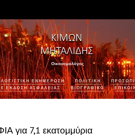
Οικονομολόγος
ΛΟΓΙΣΤΙΚΉ ΕΝΗΜΈΡΩΣΗ
ΠΟΛΙΤΙΚΗ
ΠΡΟΣΩΠΙ
NE ΈΚΔΟΣΗ ΑΣΦΆΛΕΙΑΣ
ΒΙΟΓΡΑΦΙΚΌ
ΕΠΙΚΟΙ
ΙΑ για 7,1 εκατομμύρια