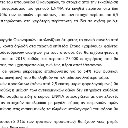
ες του υπουργείου Οικονομικών, τα στοιχεία από την εκκαθάριση
λογαριασμός του φετινού ΕΝΦΙΑ θα κινηθεί περίπου στα ίδια
 90% των φυσικών προσώπων, που αντιστοιχεί περίπου σε 6,5
πληρώσουν στη χειρότερη περίπτωση, τα ίδια σε σχέση με ό,τι
υργείο Οικονομικών υπολογίζουν ότι φέτος το γενικό σύνολο από
ώ, κοντά δηλαδή στα περσινά επίπεδα. Στους «χαμένους» φαίνεται
τροδοτούμενων ακινήτων, για τους οποίους δεν θα ισχύσει φέτος η
αι το 2015, καθώς και περίπου 25.000 επιχειρήσεις που θα
εις, που χρησιμοποιούν, ενώ έως πέρσι απαλλάσσονταν.
ι ότι φέρνει μικρότερες επιβαρύνσεις για το 34% των φυσικών
ες ακινήτων) που θα κληθούν να πληρώσουν λιγότερο φόρο.
σικών προσώπων (πάνω από 2,5 εκατομμύρια φορολογούμενοι) θα
καθώς η μείωση των αντικειμενικών αξιών δεν επηρέασε καθόλου
θα συμβεί επειδή ο κύριος ΕΝΦΙΑ υπολογίζεται με συντελεστές
ντιστοιχούν σε κλιμάκια με μεγάλο εύρος αντικειμενικών τιμών
μείωση στις αντικειμενικές τα κλιμάκια υπολογισμού του φόρου θα
(ποσοστό 21% των φυσικών προσώπων) θα έχουν νέες, μικρές
ό έως δέκα ευρώ.