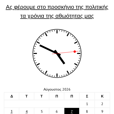
Ας φέρουμε στο προσκήνιο της πολιτικής
τα χρόνια της αθωότητας μας
Αύγουστος 2026
Δ
Τ
Τ
Π
Π
Σ
Κ
1
2
3
4
5
6
7
8
9