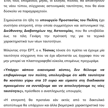
Έτσι, τους επόμενους μήνες, οι έλληνες πολίτες θα αποκτήσουν
τις νέου τύπου, σύγχρονες αστυνομικές ταυτότητες, που θα είναι
δύσκολο να παραχαραχτούν.
Σημειώνεται ότι ήδη το
υπουργείο Προστασίας του Πολίτη
έχει
συστήσει επιτροπή, στην οποία συμμετέχουν και αστυνομικοί της
Διεύθυνσης Διαβατηρίων της Αστυνομίας
, που θα υποβάλλει
έως τα τέλη Γενάρη την πρότασή της για τα τεχνικά
χαρακτηριστικά των νέων ταυτοτήτων.
Μιλώντας στην ΕΡΤ, ο κ.
Τόσκας
τόνισε ότι πρέπει να έχουμε μία
ταυτότητα σύγχρονη που να έχει αξιοπιστία ως έγγραφο που να
μην μπορεί να πλαστογραφηθεί εύκολα, επομένως προχωράμε.
«Υπάρχει κάποιο οικονομικό κόστος, δεν θέλουμε να
επιβαρύνουμε τον πολίτη, υπολογίζουμε ότι κάθε ταυτότητα
θα κοστίσει γύρω στα 10 ευρώ και είμαστε στη διαδικασία
προκειμένου να συντάξουμε και να αιτιολογήσουμε τις νέες
ταυτότητες»,
πρόσθεσε ο αναπληρωτής υπουργός.
«Η επιτροπή θα προτείνει εάν εκτός από το δακτυλικό
αποτύπωμα θα υπάρχουν και άλλα βιομετρικά χαρακτηριστικά του