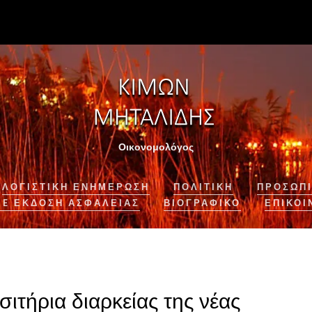
Οικονομολόγος
ΛΟΓΙΣΤΙΚΉ ΕΝΗΜΈΡΩΣΗ
ΠΟΛΙΤΙΚΗ
ΠΡΟΣΩΠΙ
NE ΈΚΔΟΣΗ ΑΣΦΆΛΕΙΑΣ
ΒΙΟΓΡΑΦΙΚΌ
ΕΠΙΚΟΙ
σιτήρια διαρκείας της νέας