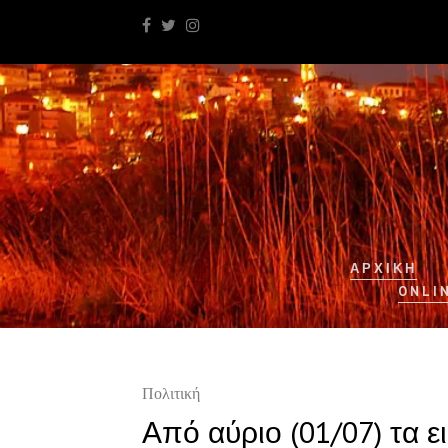
ΑΡΧΙΚΉ
ONLI
Πολιτική
Από αύριο (01/07) τα ει