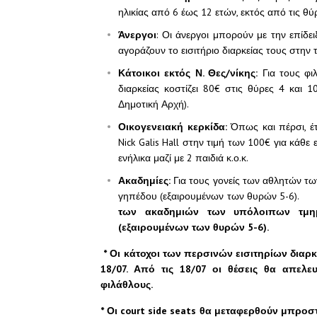
ηλικίας από 6 έως 12 ετών, εκτός από τις θύ
Άνεργοι
: Οι άνεργοι μπορούν με την επίδε
αγοράζουν το εισιτήριο διαρκείας τους στην τ
Κάτοικοι εκτός Ν. Θες/νίκης:
Για τους φι
διαρκείας κοστίζει 80€ στις θύρες 4 και 
Δημοτική Αρχή).
Οικογενειακή κερκίδα:
Όπως και πέρσι, έτσ
Nick Galis Hall στην τιμή των 100€ για κάθε 
ενήλικα μαζί με 2 παιδιά κ.ο.κ.
Ακαδημίες:
Για τους γονείς των αθλητών τω
γηπέδου (εξαιρουμένων των θυρών 5-6).
Για
των ακαδημιών των υπόλοιπων τμη
(εξαιρουμένων των θυρών 5-6).
* Οι κάτοχοι των περσινών εισιτηρίων διαρκ
18/07. Από τις 18/07 οι θέσεις θα απελε
φιλάθλους.
* Οι
court side seats θα μεταφερθούν μπροσ