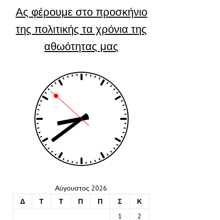
Ας φέρουμε στο προσκήνιο
της πολιτικής τα χρόνια της
αθωότητας μας
Αύγουστος 2026
Δ
Τ
Τ
Π
Π
Σ
Κ
1
2