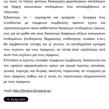
ως προς τα πάσης φύσεως δικαιώματα φορολογικών απαλλαγών
και λήψης κοινωνικών επιδομάτων που απολαμβάνουν οι
τελευταίοι.
Ειδικότερα, τα – ετερόφυλα και ομόφυλα – ζευγάρια που
συνδέονται με σύμφωνα συμβίωσης εφόσον έχουν και
προστατευόμενα τέκνα καθίστανται δικαιούχοι επιδομάτων τέκνων,
ενώ για να κριθεί εάν είναι δικαιούχοι διαφόρων άλλων κοινωνικών
επιδομάτων (επιδόματος θέρμανσης, επιδότησης ενοικίου κ.λπ.)
θα λαμβάνονται υπόψη και γι’ αυτούς τα εισοδηματικά κριτήρια
που ισχύουν για τους έγγαμους, τα οποία είναι υψηλότερα από
αυτά που ισχύουν για τους άγαμους.
Επιπλέον οι έχοντες συνάψει σύμφωνα συμβίωσης δικαιούνται και
πιο υψηλών αφορολογήτων ορίων για αγορά πρώτης κατοικίας,
γονικές παροχές και δωρεές ακίνητης περιουσίας σε σύγκριση με
τους άγαμους, καθώς και σ’ αυτές τις περιπτώσεις εξομοιώνονται
με τους έγγαμους.
πηγή:
http://fimotro.blogspot.gr/