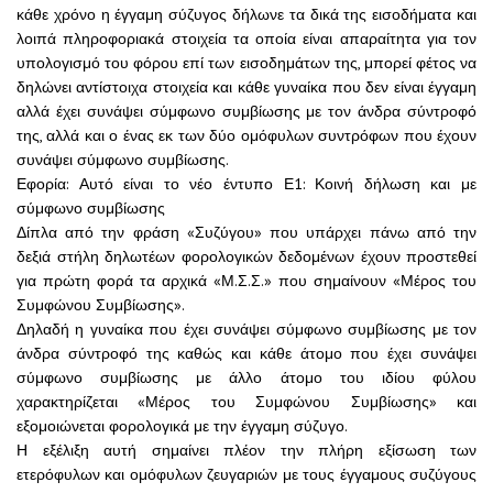
κάθε χρόνο η έγγαμη σύζυγος δήλωνε τα δικά της εισοδήματα και
λοιπά πληροφοριακά στοιχεία τα οποία είναι απαραίτητα για τον
υπολογισμό του φόρου επί των εισοδημάτων της, μπορεί φέτος να
δηλώνει αντίστοιχα στοιχεία και κάθε γυναίκα που δεν είναι έγγαμη
αλλά έχει συνάψει σύμφωνο συμβίωσης με τον άνδρα σύντροφό
της, αλλά και ο ένας εκ των δύο ομόφυλων συντρόφων που έχουν
συνάψει σύμφωνο συμβίωσης.
Εφορία: Αυτό είναι το νέο έντυπο Ε1: Κοινή δήλωση και με
σύμφωνο συμβίωσης
Δίπλα από την φράση «Συζύγου» που υπάρχει πάνω από την
δεξιά στήλη δηλωτέων φορολογικών δεδομένων έχουν προστεθεί
για πρώτη φορά τα αρχικά «Μ.Σ.Σ.» που σημαίνουν «Μέρος του
Συμφώνου Συμβίωσης».
Δηλαδή η γυναίκα που έχει συνάψει σύμφωνο συμβίωσης με τον
άνδρα σύντροφό της καθώς και κάθε άτομο που έχει συνάψει
σύμφωνο συμβίωσης με άλλο άτομο του ιδίου φύλου
χαρακτηρίζεται «Μέρος του Συμφώνου Συμβίωσης» και
εξομοιώνεται φορολογικά με την έγγαμη σύζυγο.
Η εξέλιξη αυτή σημαίνει πλέον την πλήρη εξίσωση των
ετερόφυλων και ομόφυλων ζευγαριών με τους έγγαμους συζύγους