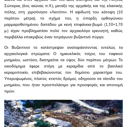
Σώτειρας (6ος αιώνας π.Χ.), μεταξύ της αρχαϊκής και της κλασικής
πόλης, στη χερσόνησο «Λιοτόπι». Η αψιδωτή του κάτοψη (10
περίπου μέτρα), το σχήμα του, η ύπαρξη ορθογώνιου
μαρμαροθετημένου δαπέδου με κενή επιφάνεια-βωμό (1,30×1,70
μ.) είχαν προβληματίσει πολύ τον αρχαιολόγο ερευνητή, καθώς
περιβάλλει επακριβώς έναν τετράγωνο βυζαντινό πύργο.
Οι Βυζαντινοί το κατέστρεψαν αναταράσσοντας εντελώς τα
αρχαιολογικά στρώματα. Ο ημικυκλικός τοίχος του ταφικού
μνημείου, ωστόσο, διατηρείται σε ύψος δύο περίπου μέτρων. Το
οικοδόμημα έφερε στέγη με κεραμίδια από το βασιλικό
κεραμοποιείο, επιβεβαιώνοντας τον δημόσιο χαρακτήρα του.
Υπερυψωμένος, πλατύς κτιστός δρόμος οδηγούσε σε είσοδο του
μνημείου, που ήταν προσπελάσιμο για προσφορές και απονομή
τιμών.