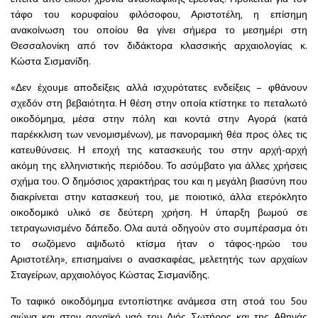
τάφο του κορυφαίου φιλόσοφου, Αριστοτέλη, η επίσημη
ανακοίνωση του οποίου θα γίνει σήμερα το μεσημέρι στη
Θεσσαλονίκη από τον διδάκτορα κλασσικής αρχαιολογίας κ.
Κώστα Σισμανίδη.
«Δεν έχουμε αποδείξεις αλλά ισχυρότατες ενδείξεις – φθάνουν
σχεδόν στη βεβαιότητα. Η θέση στην οποία κτίστηκε το πεταλωτό
οικοδόμημα, μέσα στην πόλη και κοντά στην Αγορά (κατά
παρέκκλιση των νενομισμένων), με πανοραμική θέα προς όλες τις
κατευθύνσεις. Η εποχή της κατασκευής του στην αρχή-αρχή
ακόμη της ελληνιστικής περιόδου.
Το ασύμβατο για άλλες χρήσεις
σχήμα του. Ο δημόσιος χαρακτήρας του και η μεγάλη βιασύνη που
διακρίνεται στην κατασκευή του, με ποιοτικό, άλλα ετερόκλητο
οικοδομικό υλικό σε δεύτερη χρήση. Η ύπαρξη βωμού σε
τετραγωνισμένο δάπεδο. Ολα αυτά οδηγούν στο συμπέρασμα ότι
το σωζόμενο αψιδωτό κτίσμα ήταν ο τάφος-ηρώο του
Αριστοτέλη», επισημαίνει ο ανασκαφέας, μελετητής των αρχαίων
Σταγείρων, αρχαιολόγος Κώστας Σισμανίδης.
Το ταφικό οικοδόμημα εντοπίστηκε ανάμεσα στη στοά του 5ου
αιώνα και στον αρχαϊκό ναό του Διός Σωτήρος και της Αθηνάς