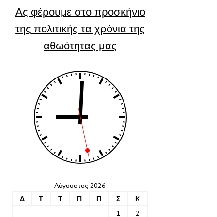
Ας φέρουμε στο προσκήνιο
της πολιτικής τα χρόνια της
αθωότητας μας
Αύγουστος 2026
Δ
Τ
Τ
Π
Π
Σ
Κ
1
2