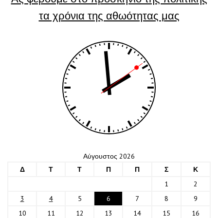
τα χρόνια της αθωότητας μας
Αύγουστος 2026
Δ
Τ
Τ
Π
Π
Σ
Κ
1
2
3
4
5
6
7
8
9
10
11
12
13
14
15
16