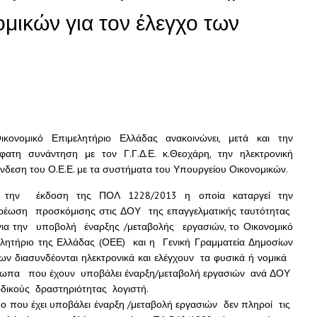
μικών για τον έλεγχο των
ικονομικό Επιμελητήριο Ελλάδας ανακοινώνει, μετά και την
φατη συνάντηση με τον Γ.Γ.Δ.Ε. κ.Θεοχάρη, την ηλεκτρονική
νδεση του Ο.Ε.Ε. με τα συστήματα του Υπουργείου Οικονομικών.
 την έκδοση της ΠΟΛ 1228/2013 η οποία καταργεί την
ρέωση προσκόμισης στις ΔΟΥ της επαγγελματικής ταυτότητας
για την υποβολή έναρξης /μεταβολής εργασιών, το Οικονομικό
λητήριο της Ελλάδας (ΟΕΕ) και η Γενική Γραμματεία Δημοσίων
ν διασυνδέονται ηλεκτρονικά και ελέγχουν τα φυσικά ή νομικά
ωπα που έχουν υποβάλει έναρξη/μεταβολή εργασιών ανά ΔΟΥ
δικούς δραστηριότητας λογιστή.
πο που έχει υποβάλει έναρξη /μεταβολή εργασιών δεν πληροί τις