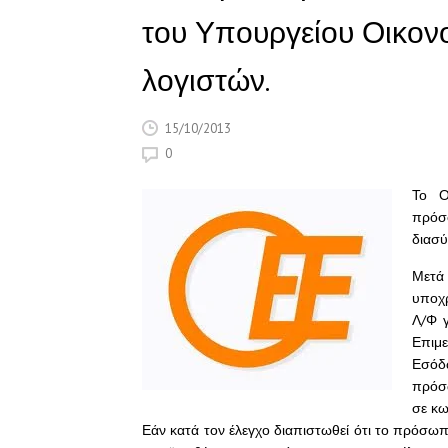
του Υπουργείου Οικονο
λογιστών.
15/10/2013
0
Το Ο
πρόσ
διασύ
Μετά
υποχ
Λ/Φ 
Επιμε
Εσόδω
πρόσ
σε κω
Εάν κατά τον έλεγχο διαπιστωθεί ότι το πρόσω