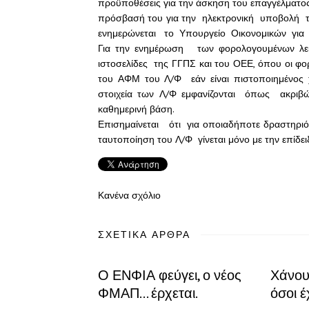
προϋποθέσεις για την άσκηση του επαγγέλματο
πρόσβασή του για την ηλεκτρονική υποβολή 
ενημερώνεται το Υπουργείο Οικονομικών για
Για την ενημέρωση των φορολογουμένων λε
ιστοσελίδες της ΓΓΠΣ και του ΟΕΕ, όπου οι 
του ΑΦΜ του Λ/Φ εάν είναι πιστοποιημένος
στοιχεία των Λ/Φ εμφανίζονται όπως ακριβ
καθημερινή βάση.
Επισημαίνεται ότι για οποιαδήποτε δραστηρι
ταυτοποίηση του Λ/Φ γίνεται μόνο με την επίδε
Κανένα σχόλιο
ΣΧΕΤΙΚΆ ΆΡΘΡΑ
Ο ΕΝΦΙΑ φεύγει, ο νέος
Χάνουν
ΦΜΑΠ… έρχεται.
όσοι έ