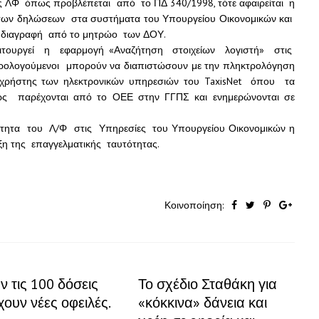
ς ΛΦ όπως προβλέπεται από το ΠΔ 340/1998, τότε αφαιρείται η
των δηλώσεων στα συστήματα του Υπουργείου Οικονομικών και
 διαγραφή από το μητρώο των ΔΟΥ.
ιτουργεί η εφαρμογή «Αναζήτηση στοιχείων λογιστή» στις
φορολογούμενοι μπορούν να διαπιστώσουν με την πληκτρολόγηση
 χρήστης των ηλεκτρονικών υπηρεσιών του TaxisNet όπου τα
ώς παρέχονται από το ΟΕΕ στην ΓΓΠΣ και ενημερώνονται σε
ότητα του Λ/Φ στις Υπηρεσίες του Υπουργείου Οικονομικών η
ιξη της επαγγελματικής ταυτότητας.
Κοινοποίηση:
 τις 100 δόσεις
Το σχέδιο Σταθάκη για
χουν νέες οφειλές.
«κόκκινα» δάνεια και