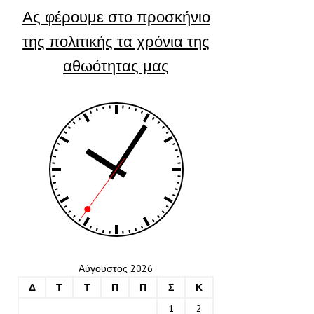
Ας φέρουμε στο προσκήνιο
της πολιτικής τα χρόνια της
αθωότητας μας
Αύγουστος 2026
Δ
Τ
Τ
Π
Π
Σ
Κ
1
2