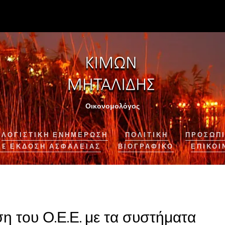
Οικονομολόγος
ΛΟΓΙΣΤΙΚΉ ΕΝΗΜΈΡΩΣΗ
ΠΟΛΙΤΙΚΗ
ΠΡΟΣΩΠΙ
NE ΈΚΔΟΣΗ ΑΣΦΆΛΕΙΑΣ
ΒΙΟΓΡΑΦΙΚΌ
ΕΠΙΚΟΙ
η του Ο.Ε.Ε. με τα συστήματα