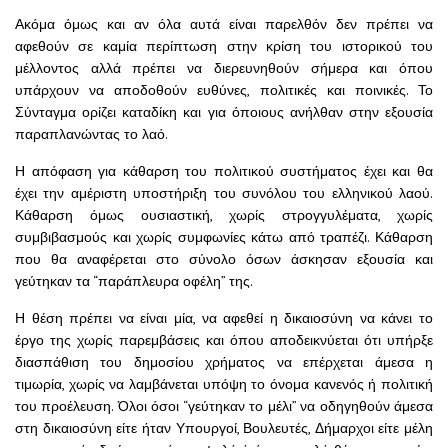
Ακόμα όμως και αν όλα αυτά είναι παρελθόν δεν πρέπει να
αφεθούν σε καμία περίπτωση στην κρίση του ιστορικού του
μέλλοντος αλλά πρέπει να διερευνηθούν σήμερα και όπου
υπάρχουν να αποδοθούν ευθύνες, πολιτικές και ποινικές. Το
Σύνταγμα ορίζει καταδίκη και για όποιους ανήλθαν στην εξουσία
παραπλανώντας το λαό.
Η απόφαση για κάθαρση του πολιτικού συστήματος έχει και θα
έχει την αμέριστη υποστήριξη του συνόλου του ελληνικού λαού.
Κάθαρση όμως ουσιαστική, χωρίς στρογγυλέματα, χωρίς
συμβιβασμούς και χωρίς συμφωνίες κάτω από τραπέζι. Κάθαρση
που θα αναφέρεται στο σύνολο όσων άσκησαν εξουσία και
γεύτηκαν τα “παράπλευρα οφέλη” της.
Η θέση πρέπει να είναι μία, να αφεθεί η δικαιοσύνη να κάνει το
έργο της χωρίς παρεμβάσεις και όπου αποδεικνύεται ότι υπήρξε
διασπάθιση του δημοσίου χρήματος να επέρχεται άμεσα η
τιμωρία, χωρίς να λαμβάνεται υπόψη το όνομα κανενός ή πολιτική
του προέλευση. Όλοι όσοι “γεύτηκαν το μέλι” να οδηγηθούν άμεσα
στη δικαιοσύνη είτε ήταν Υπουργοί, Βουλευτές, Δήμαρχοι είτε μέλη