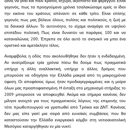
ξανά, να γίνει και πάλι κράτος ισχυρό, αξιόπιστο και φερέγγυο. Είναι
γεγονός, πως τα προηγούμενα χρόνια τσαλακώσαμε εμείς οι ίδιοι
την εικόνα του κράτους απέναντι σε κάθε τρίτο. Είναι επίσης
γεγονός πως μας βόλευε όλους, πολίτες και πολιτικούς, η ζωή με
τα δανεικά άλλων. Το αυτονόητο, το είχαμε αναγάγει σε υψηλού
επιπέδου πολιτική. Πως είναι δυνατόν να παράγεις 100 και να
καταναλώνεις 200; Έπρεπε σε όλο αυτό το σκηνικό να μπει ένα
οριστικό και αμετάκλητο τέλος.
Αναμφίβολα, η οδός που ακολουθήθηκε δεν ήταν η ενδεδειγμένη.
Αν ανατρέξουμε τρία χρόνια πίσω θα δούμε πως πραγματικά
υπήρχε η άλλη εναλλακτική, υπήρχε ο άλλος δρόμος που
μπορούσε να οδηγήσει την Ελλάδα μακριά από τη μακροχρόνια
ύφεση. Οι αποφάσεις όμως ήταν προδιαγεγραμμένες και η μοίρα
όλων μας προαποφασισμένη. Η ένταξη στο μηχανισμό στήριξης το
2009 μπορούσε να αποφευχθεί. Ακόμα και σήμερα κανένας δεν
μίλησε ανοιχτά για τους πραγματικούς λόγους της επιμονής του
τότε πρωθυπουργού να γραπωθεί από Τρόικα και ΔΝΤ. Κανένας
δεν μας είπε γιατί μια σειρά από ευνοϊκές συμβάσεις που θα
καταστούσαν την Ελλάδα ενεργειακό κόμβο στη νοτιοανατολική
Μεσόγειο καταργήθηκαν εν μία νυκτί.