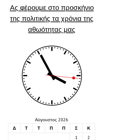
Ας φέρουμε στο προσκήνιο
της πολιτικής τα χρόνια της
αθωότητας μας
Αύγουστος 2026
Δ
Τ
Τ
Π
Π
Σ
Κ
1
2