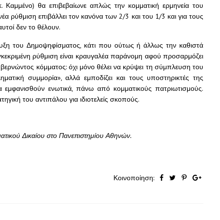
 κ. Καμμένο) θα επιβεβαίωνε απλώς την κομματική ερμηνεία του
έα ρύθμιση επιβάλλει τον κανόνα των 2/3 και του 1/3 και για τους
υτοί δεν το θέλουν.
ξη του Δημοψηφίσματος, κάτι που ούτως ή άλλως την καθιστά
γκεκριμένη ρύθμιση είναι κραυγαλέα παράνομη αφού προσαρμόζει
κυβερνώντος κόμματος: όχι μόνο θέλει να κρύψει τη σύμπλευση του
ματική συμμορία», αλλά εμποδίζει και τους υποστηρικτές της
α εμφανισθούν ενωτικά, πάνω από κομματικούς πατριωτισμούς.
ηγική του αντιπάλου για ιδιοτελείς σκοπούς.
αγματικού Δικαίου στο Πανεπιστημίου Αθηνών.
Κοινοποίηση: