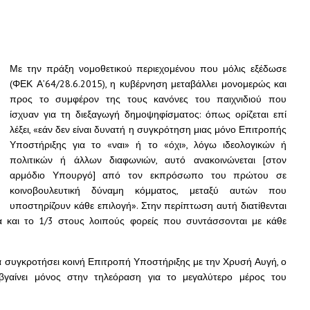
Με την πράξη νομοθετικού περιεχομένου που μόλις εξέδωσε
(ΦΕΚ Α’64/28.6.2015), η κυβέρνηση μεταβάλλει μονομερώς και
προς το συμφέρον της τους κανόνες του παιχνιδιού που
ίσχυαν για τη διεξαγωγή δημοψηφίσματος: όπως ορίζεται επί
λέξει, «εάν δεν είναι δυνατή η συγκρότηση μιας μόνο Επιτροπής
Υποστήριξης για το «ναι» ή το «όχι», λόγω ιδεολογικών ή
πολιτικών ή άλλων διαφωνιών, αυτό ανακοινώνεται [στον
αρμόδιο Υπουργό] από τον εκπρόσωπο του πρώτου σε
κοινοβουλευτική δύναμη κόμματος, μεταξύ αυτών που
υποστηρίζουν κάθε επιλογή». Στην περίπτωση αυτή διατίθενται
 και το 1/3 στους λοιπούς φορείς που συντάσσονται με κάθε
α συγκροτήσει κοινή Επιτροπή Υποστήριξης με την Χρυσή Αυγή, ο
 βγαίνει μόνος στην τηλεόραση για το μεγαλύτερο μέρος του