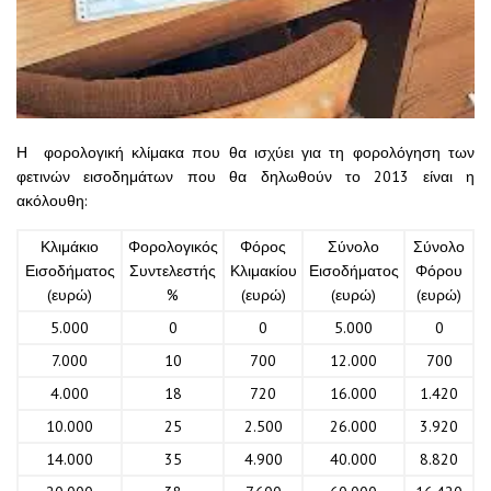
Η φορολογική κλίμακα που θα ισχύει για τη φορολόγηση των
φετινών εισοδημάτων που θα δηλωθούν το 2013 είναι η
ακόλουθη:
Κλιμάκιο
Φορολογικός
Φόρος
Σύνολο
Σύνολο
Εισοδήματος
Συντελεστής
Κλιμακίου
Εισοδήματος
Φόρου
(ευρώ)
%
(ευρώ)
(ευρώ)
(ευρώ)
5.000
0
0
5.000
0
7.000
10
700
12.000
700
4.000
18
720
16.000
1.420
10.000
25
2.500
26.000
3.920
14.000
35
4.900
40.000
8.820