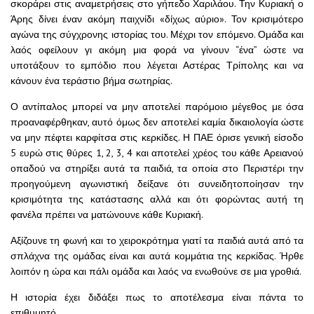
σκοράρει στις αναμετρήσεις στο γήπεδο Χαριλάου. Την Κυριακή ο
Άρης δίνει έναν ακόμη παιχνίδι «δίχως αύριο». Τον κρισιμότερο
αγώνα της σύγχρονης ιστορίας του. Μέχρι τον επόμενο. Ομάδα και
λαός οφείλουν γι ακόμη μια φορά να γίνουν “ένα” ώστε να
υποτάξουν το εμπόδιο που λέγεται Αστέρας Τρίπολης και να
κάνουν ένα τεράστιο βήμα σωτηρίας.
Ο αντίπαλος μπορεί να μην αποτελεί παρόμοιο μέγεθος με όσα
προαναφέρθηκαν, αυτό όμως δεν αποτελεί καμία δικαιολογία ώστε
να μην πέφτει καρφίτσα στις κερκίδες. Η ΠΑΕ όρισε γενική είσοδο
5 ευρώ στις θύρες 1, 2, 3, 4 και αποτελεί χρέος του κάθε Αρειανού
οπαδού να στηρίξει αυτά τα παιδιά, τα οποία στο Περιστέρι την
προηγούμενη αγωνιστική δείξανε ότι συνειδητοποίησαν την
κρισιμότητα της κατάστασης αλλά και ότι φορώντας αυτή τη
φανέλα πρέπει να ματώνουνε κάθε Κυριακή.
Αξίζουνε τη φωνή και το χειροκρότημα γιατί τα παιδιά αυτά από τα
σπλάχνα της ομάδας είναι και αυτά κομμάτια της κερκίδας. Ήρθε
λοιπόν η ώρα και πάλι ομάδα και λαός να ενωθούνε σε μια γροθιά.
Η ιστορία έχει διδάξει πως το αποτέλεσμα είναι πάντα το
επιθυμητό.