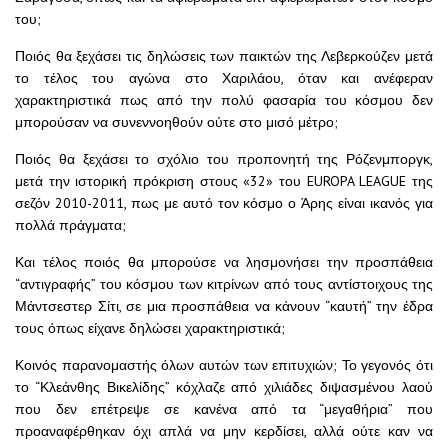
του;
Ποιός θα ξεχάσει τις δηλώσεις των παικτών της Λεβερκούζεν μετά
το τέλος του αγώνα στο Χαριλάου, όταν και ανέφεραν
χαρακτηριστικά πως από την πολύ φασαρία του κόσμου δεν
μπορούσαν να συνεννοηθούν ούτε στο μισό μέτρο;
Ποιός θα ξεχάσει το σχόλιο του προπονητή της Ρόζενμποργκ,
μετά την ιστορική πρόκριση στους «32» του EUROPA LEAGUE της
σεζόν 2010-2011, πως με αυτό τον κόσμο ο Άρης είναι ικανός για
πολλά πράγματα;
Και τέλος ποιός θα μπορούσε να λησμονήσει την προσπάθεια
“αντιγραφής” του κόσμου των κιτρίνων από τους αντίστοιχους της
Μάντσεστερ Σίτι, σε μια προσπάθεια να κάνουν “καυτή” την έδρα
τους όπως είχανε δηλώσει χαρακτηριστικά;
Κοινός παρανομαστής όλων αυτών των επιτυχιών; Το γεγονός ότι
το “Κλεάνθης Βικελίδης” κόχλαζε από χιλιάδες διψασμένου λαού
που δεν επέτρεψε σε κανένα από τα “μεγαθήρια” που
προαναφέρθηκαν όχι απλά να μην κερδίσει, αλλά ούτε καν να