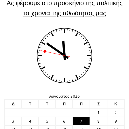
Ας φέρουμε στο προσκήνιο της πολιτικής
τα χρόνια της αθωότητας μας
Αύγουστος 2026
Δ
Τ
Τ
Π
Π
Σ
Κ
1
2
3
4
5
6
7
8
9