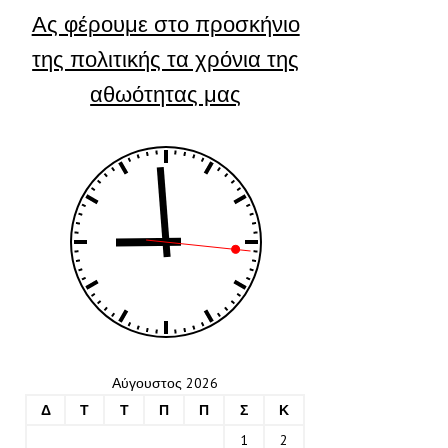
Ας φέρουμε στο προσκήνιο
της πολιτικής τα χρόνια της
αθωότητας μας
Αύγουστος 2026
Δ
Τ
Τ
Π
Π
Σ
Κ
1
2