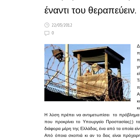
έναντι του θεραπεύειν.
22/03/2012
0
Δ
π
π
γ
ε
Τ
π
Α
κ
κ
Η λύση πρέπει να αντιμετωπίσει το πρόβλημα 
που προκρίνει το Υπουργείο Προστασίας(;) τ
διάφορα μέρη της Ελλάδας, ένα από τα οποία είν
Από όποια σκοπιά κι αν το δεις είναι πρόχει