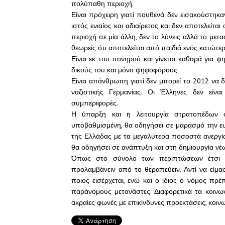
πολύπαθη περιοχή.
Είναι πρόχειρη γιατί πουθενά δεν εισακούστηκαν
ιστός ενιαίος και αδιαίρετος και δεν αποτελεί
περιοχή σε μία άλλη, δεν το λύνεις αλλά το με
θεωρείς ότι αποτελείται από παιδιά ενός κατώτε
Είναι εκ του πονηρού και γίνεται καθαρά για 
δικούς του και μόνο ψηφοφόρους.
Είναι απάνθρωπη γιατί δεν μπορεί το 2012 να
ναζιστικής Γερμανίας. Οι Έλληνες δεν είν
συμπεριφορές.
Η ύπαρξη και η λειτουργία στρατοπέδων 
υποβαθμισμένη, θα οδηγήσει σε μαρασμό την ευ
της Ελλάδας με τα μεγαλύτερα ποσοστά ανεργία
θα οδηγήσει σε ανάπτυξη και στη δημιουργία νέ
Όπως στο σύνολο των περιπτώσεων έτσι κα
προλαμβάνειν από το θεραπεύειν. Αντί να είμ
ποιος εισέρχεται, ενώ και ο ίδιος ο νόμος πρέ
παράνομους μετανάστες. Διαφορετικά τα κοινω
ακραίες φωνές με επικίνδυνες προεκτάσεις, κοινω