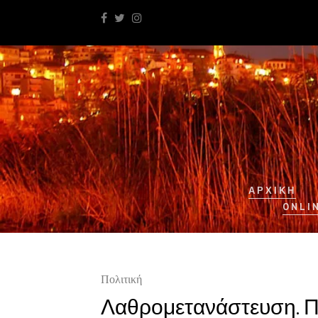
ΑΡΧΙΚΉ
ONLI
Πολιτική
Λαθρομετανάστευση. Π