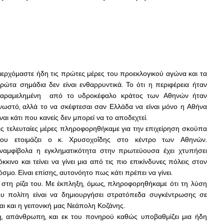
ιερχόμαστε ήδη τις πρώτες μέρες του προεκλογικού αγώνα και τα
ρώτα σημάδια δεν είναι ενθαρρυντικά. Το ότι η περιφέρεια ήταν
αραμελημένη από το υδροκέφαλο κράτος των Αθηνών ήταν
νωστό, αλλά το να σκέφτεσαι σαν Ελλάδα να είναι μόνο η Αθήνα
ίναι κάτι που κανείς δεν μπορεί να το αποδεχτεί.
ις τελευταίες μέρες πληροφορηθήκαμε για την επιχείρηση σκούπα
ου ετοιμάζει ο κ. Χρυσοχοΐδης στο κέντρο των Αθηνών.
ναμφίβολα η εγκληματικότητα στην πρωτεύουσα έχει χτυπήσει
όκκινο και τείνει να γίνει μια από τις πιο επικίνδυνες πόλεις στον
όσμο. Είναι επίσης, αυτονόητο πως κάτι πρέπει να γίνει.
στη ρίζα του. Με έκπληξη, όμως, πληροφορηθήκαμε ότι τη λύση
ου πολίτη είναι να δημιουργήσει στρατόπεδα συγκέντρωσης σε
αι και η γειτονική μας Νεάπολη Κοζάνης.
ρη, απάνθρωπη, και εκ του πονηρού καθώς υποβαθμίζει μια ήδη