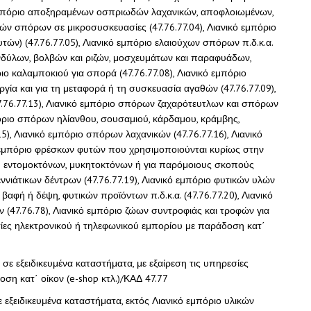
 εμπόριο αποξηραμένων οσπριωδών λαχανικών, αποφλοιωμένων,
ικών σπόρων σε μικροσυσκευασίες (47.76.77.04), Λιανικό εμπόριο
ών) (47.76.77.05), Λιανικό εμπόριο ελαιούχων σπόρων π.δ.κ.α.
κονδύλων, βολβών και ριζών, μοσχευμάτων και παραφυάδων,
ριο καλαμποκιού για σπορά (47.76.77.08), Λιανικό εμπόριο
ία και για τη μεταφορά ή τη συσκευασία αγαθών (47.76.77.09),
.76.77.13), Λιανικό εμπόριο σπόρων ζαχαρότευτλων και σπόρων
πόριο σπόρων ηλίανθου, σουσαμιού, κάρδαμου, κράμβης,
15), Λιανικό εμπόριο σπόρων λαχανικών (47.76.77.16), Λιανικό
ό εμπόριο φρέσκων φυτών που χρησιμοποιούνται κυρίως στην
ή εντομοκτόνων, μυκητοκτόνων ή για παρόμοιους σκοπούς
εννιάτικων δέντρων (47.76.77.19), Λιανικό εμπόριο φυτικών υλών
 βαφή ή δέψη, φυτικών προϊόντων π.δ.κ.α. (47.76.77.20), Λιανικό
(47.76.78), Λιανικό εμπόριο ζώων συντροφιάς και τροφών για
εσίες ηλεκτρονικού ή τηλεφωνικού εμπορίου με παράδοση κατ΄
σε εξειδικευμένα καταστήματα, με εξαίρεση τις υπηρεσίες
ση κατ΄ οίκον (e-shop κτλ.)/ΚΑΔ 47.77
 εξειδικευμένα καταστήματα, εκτός Λιανικό εμπόριο υλικών