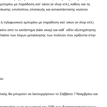
πορίου με παράδοση κατ’ οίκον (e-shop κτλ.), καθώς και τις
έωσης υπολοίπου, επισκευής και αντικατάστασης κινητών
 ή τηλεφωνικού εμπορίου με παράδοση κατ’ οίκον (e-shop κτλ.)
έτο από το κατάστημα (take away) και καθ΄ οδόν εξυπηρέτησης
 πλαίσιο των λόγων μετακίνησης των πολιτών που ορίζονται στην
ιών
ητικής θα μπορούν να λειτουργήσουν το Σάββατο 7 Νοεμβρίου και
τοποιείται με τη συμμετοχή του 50% των δραστηριοποιούμενων,