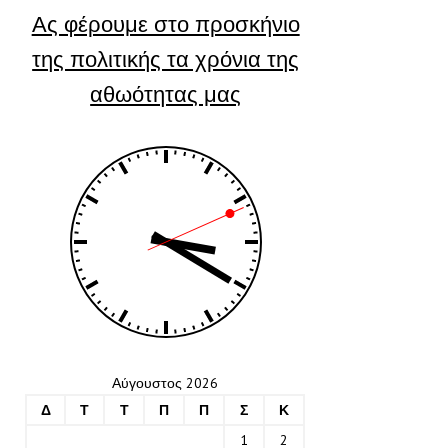
Ας φέρουμε στο προσκήνιο
της πολιτικής τα χρόνια της
αθωότητας μας
Αύγουστος 2026
Δ
Τ
Τ
Π
Π
Σ
Κ
1
2