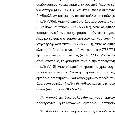
εξειδικευμένα καταστήματα, εκτός από Λιανικό
για σπορά (47.76.77.02), Λιανικό εμπόριο γεωργ
δενδρυλλίων και φυτών (εκτός καλλωπιστικών φυτ
(47.76.77.06), Λιανικό εμπόριο ζώντων φυτών, 
μυκηλιών μανιταριών (47.76.77.07), Λιανικό εμπό
κεραμικών ειδών που χρησιμοποιούνται στη γεωργ
Λιανικό εμπόριο σπόρων ανθέων και καρπών (47
κτηνοτροφικών φυτών (47.76.77.14), Λιανικό εμ
ελαιοκράμβης και σιναπιού, για σπορά (47.76.77.
εμπόριο σπόρων πατάτας (47.76.77.17), Λιανικ
αρωματοποιία, τη φαρμακευτική ή την παραγωγ
(47.76.77.18), Λιανικό εμπόριο φυσικών χριστουγ
π.δ.κ.α. για σπαρτοπλεκτική, παραγέμισμα, βάτες,
εμπόριο λιπασμάτων και αγροχημικών προϊόντων 
ζώα συντροφιάς (47.76.79), καθώς και τις υπηρ
οίκον (e-shop κτλ.)/ΚΑΔ 47.76
Λιανικό εμπόριο ρολογιών και κοσμημάτων 
ηλεκτρονικού ή τηλεφωνικού εμπορίου με παράδο
Άλλο λιανικό εμπόριο καινούργιων ειδών σε