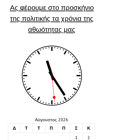
Ας φέρουμε στο προσκήνιο
της πολιτικής τα χρόνια της
αθωότητας μας
Αύγουστος 2026
Δ
Τ
Τ
Π
Π
Σ
Κ
1
2