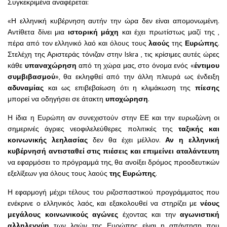
Συγκεκριμένα αναφέρεται:
«Η ελληνική κυβέρνηση αυτήν την ώρα δεν είναι απομονωμένη.
Αντίθετα δίνει μια
ιστορική μάχη
και έχει πρωτίστως μαζί της ,
πέρα από τον ελληνικό λαό και όλους τους
λαούς
της
Ευρώπης
.
Στελέχη της Αριστεράς τόνιζαν στην Iskra , τις κρίσιμες αυτές ώρες
κάθε
υπαναχώρηση
από τη χώρα μας, στο όνομα ενός «
έντιμου
συμβιβασμού
», θα εκληφθεί από την άλλη πλευρά ως ένδειξη
αδυναμίας
και ως επιβεβαίωση ότι η κλιμάκωση της
πίεσης
μπορεί να οδηγήσει σε άτακτη
υποχώρηση
.
Η ίδια η Ευρώπη αν συνεχιστούν στην ΕΕ και την ευρωζώνη οι
σημερινές άγριες νεοφιλελεύθερες πολιτικές της
ταξικής και
κοινωνικής λεηλασίας
δεν θα έχει μέλλον.
Αν η ελληνική
κυβέρνησή αντισταθεί στις πιέσεις και επιμείνει αταλάντευτη
να εφαρμόσει το πρόγραμμά της, θα ανοίξει δρόμος προοδευτικών
εξελίξεων για όλους τους λαούς
της Ευρώπης
.
Η εφαρμογή μέχρι τέλους του ριζοσπαστικού προγράμματος που
ενέκρινε ο ελληνικός λαός, και εξακολουθεί να στηρίζει με
νέους
μεγάλους κοινωνικούς αγώνες
έχοντας και την
αγωνιστική
αλληλεγγύη
των λαών της Ευρώπης είναι η απάντηση που