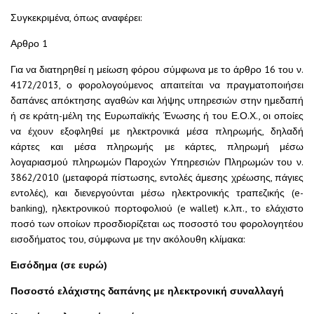
Συγκεκριμένα, όπως αναφέρει:
Αρθρο 1
Για να διατηρηθεί η μείωση φόρου σύμφωνα με το άρθρο 16 του ν.
4172/2013, ο φορολογούμενος απαιτείται να πραγματοποιήσει
δαπάνες απόκτησης αγαθών και λήψης υπηρεσιών στην ημεδαπή
ή σε κράτη-μέλη της Ευρωπαϊκής Ένωσης ή του Ε.Ο.Χ., οι οποίες
να έχουν εξοφληθεί με ηλεκτρονικά μέσα πληρωμής, δηλαδή
κάρτες και μέσα πληρωμής με κάρτες, πληρωμή μέσω
λογαριασμού πληρωμών Παροχών Υπηρεσιών Πληρωμών του ν.
3862/2010 (μεταφορά πίστωσης, εντολές άμεσης χρέωσης, πάγιες
εντολές), και διενεργούνται μέσω ηλεκτρονικής τραπεζικής (e-
banking), ηλεκτρονικού πορτοφολιού (e wallet) κ.λπ., το ελάχιστο
ποσό των οποίων προσδιορίζεται ως ποσοστό του φορολογητέου
εισοδήματος του, σύμφωνα με την ακόλουθη κλίμακα:
Εισόδημα (σε ευρώ)
Ποσοστό ελάχιστης δαπάνης με ηλεκτρονική συναλλαγή