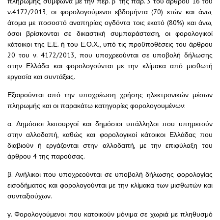
πληρωμής, σύμφωνα με την περ. β’ της παρ. 3 του άρθρου 16 του
ν.4172/2013, οι φορολογούμενοι εβδομήντα (70) ετών και άνω,
άτομα με ποσοστό αναπηρίας ογδόντα τοις εκατό (80%) και άνω,
όσοι βρίσκονται σε δικαστική συμπαράσταση, οι φορολογικοί
κάτοικοι της Ε.Ε. ή του Ε.Ο.Χ., υπό τις προϋποθέσεις του άρθρου
20 του ν. 4172/2013, που υποχρεούνται σε υποβολή δήλωσης
στην Ελλάδα και φορολογούνται με την κλίμακα από μισθωτή
εργασία και συντάξεις.
Εξαιρούνται από την υποχρέωση χρήσης ηλεκτρονικών μέσων
πληρωμής και οι παρακάτω κατηγορίες φορολογουμένων:
α. Δημόσιοι λειτουργοί και δημόσιοι υπάλληλοι που υπηρετούν
στην αλλοδαπή, καθώς και φορολογικοί κάτοικοι Ελλάδας που
διαβιούν ή εργάζονται στην αλλοδαπή, με την επιφύλαξη του
άρθρου 4 της παρούσας.
β. Ανήλικοι που υποχρεούνται σε υποβολή δήλωσης φορολογίας
εισοδήματος και φορολογούνται με την κλίμακα των μισθωτών και
συνταξιούχων.
γ. Φορολογούμενοι που κατοικούν μόνιμα σε χωριά με πληθυσμό