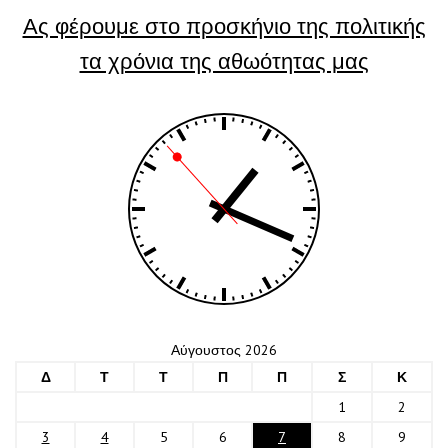
Ας φέρουμε στο προσκήνιο της πολιτικής
τα χρόνια της αθωότητας μας
Αύγουστος 2026
Δ
Τ
Τ
Π
Π
Σ
Κ
1
2
3
4
5
6
7
8
9