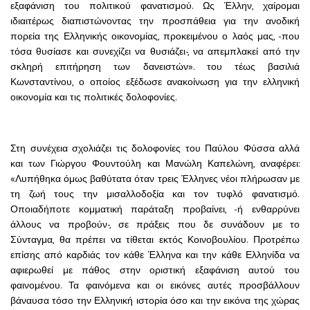
εξαφάνιση του πολιτικού φανατισμού. Ως Έλλην, χαίρομαι
ιδιαιτέρως διαπιστώνοντας την προσπάθεια για την ανοδική
πορεία της Ελληνικής οικονομίας, προκειμένου ο λαός μας, -που
τόσα θυσίασε και συνεχίζει να θυσιάζει-, να απεμπλακεί από την
σκληρή επιτήρηση των δανειστών». του τέως βασιλιά
Κωνσταντίνου, ο οποίος εξέδωσε ανακοίνωση για την ελληνική
οικονομία και τις πολιτικές δολοφονίες.
Στη συνέχεια σχολιάζει τις δολοφονίες του Παύλου Φύσσα αλλά
και των Γιώργου Φουντούλη και Μανώλη Καπελώνη, αναφέρει:
«Λυπήθηκα όμως βαθύτατα όταν τρεις Έλληνες νέοι πλήρωσαν με
τη ζωή τους την μισαλλοδοξία και τον τυφλό φανατισμό.
Οποιαδήποτε κομματική παράταξη προβαίνει, -ή ενθαρρύνει
άλλους να προβούν-, σε πράξεις που δε συνάδουν με το
Σύνταγμα, θα πρέπει να τίθεται εκτός Κοινοβουλίου. Προτρέπω
επίσης από καρδιάς τον κάθε Έλληνα και την κάθε Ελληνίδα να
αφιερωθεί με πάθος στην οριστική εξαφάνιση αυτού του
φαινομένου. Τα φαινόμενα και οι εικόνες αυτές προσβάλλουν
βάναυσα τόσο την Ελληνική ιστορία όσο και την εικόνα της χώρας