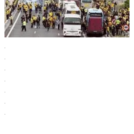
.
.
.
.
.
.
.