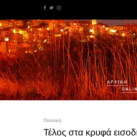
ΑΡΧΙΚΉ
ONLI
Πολιτική
Τέλος στα κρυφά εισο