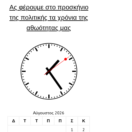
Ας φέρουμε στο προσκήνιο
της πολιτικής τα χρόνια της
αθωότητας μας
Αύγουστος 2026
Δ
Τ
Τ
Π
Π
Σ
Κ
1
2