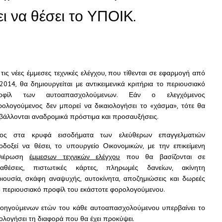
ι να θέσει το ΥΠΟΙΚ.
τις νέες έμμεσες τεχνικές ελέγχου, που τίθενται σε εφαρμογή από
2014, θα δημιουργείται με αντικειμενικά κριτήρια το περιουσιακό
οφίλ των αυτοαπασχολούμενων. Εάν ο ελεγχόμενος
ρολογούμενος δεν μπορεί να δικαιολογήσει το «χάσμα», τότε θα
βάλλονται αναδρομικά πρόστιμα και προσαυξήσεις.
λος στα κρυφά εισοδήματα των ελεύθερων επαγγελματιών
οδοξεί να θέσει, το υπουργείο Οικονομικών, με την επικείμενη
θιέρωση
έμμεσων τεχνικών ελέγχου
που θα βασίζονται σε
ταθέσεις, πιστωτικές κάρτες, πληρωμές δανείων, ακίνητη
ριουσία, σκάφη αναψυχής, αυτοκίνητα, αποζημιώσεις και δωρεές
ο περιουσιακό προφίλ του εκάστοτε φορολογούμενου.
οηγούμενων ετών του κάθε αυτοαπασχολούμενου υπερβαίνει το
ολογήσει τη διαφορά που θα έχει προκύψει.