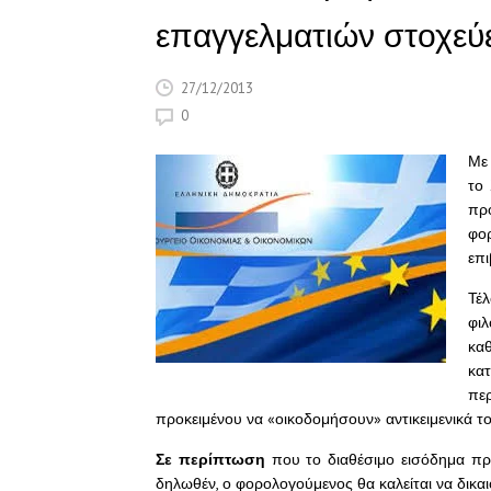
επαγγελματιών στοχεύε
27/12/2013
0
Με 
το 
πρ
φο
επι
Τέ
φιλ
κα
κα
πε
προκειμένου να «οικοδομήσουν» αντικειμενικά τ
Σε περίπτωση
που το διαθέσιμο εισόδημα πρ
δηλωθέν, ο φορολογούμενος θα καλείται να δικαι