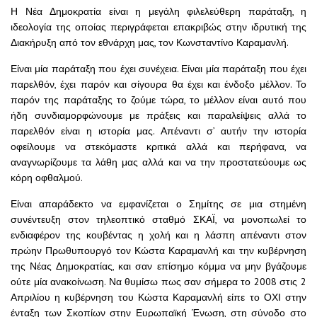
Η Νέα Δημοκρατία είναι η μεγάλη φιλελεύθερη παράταξη, η
ιδεολογία της οποίας περιγράφεται επακριβώς στην ιδρυτική της
Διακήρυξη από τον εθνάρχη μας, τον Κωνσταντίνο Καραμανλή.
Είναι μία παράταξη που έχει συνέχεια. Είναι μία παράταξη που έχει
παρελθόν, έχει παρόν και σίγουρα θα έχει και ένδοξο μέλλον. Το
παρόν της παράταξης το ζούμε τώρα, το μέλλον είναι αυτό που
ήδη συνδιαμορφώνουμε με πράξεις και παραλείψεις αλλά το
παρελθόν είναι η ιστορία μας. Απέναντι σ’ αυτήν την ιστορία
οφείλουμε να στεκόμαστε κριτικά αλλά και περήφανα, να
αναγνωρίζουμε τα λάθη μας αλλά και να την προστατεύουμε ως
κόρη οφθαλμού.
Είναι απαράδεκτο να εμφανίζεται ο Σημίτης σε μια στημένη
συνέντευξη στον τηλεοπτικό σταθμό ΣΚΑΪ, να μονοπωλεί το
ενδιαφέρον της κουβέντας η χολή και η λάσπη απέναντι στον
πρώην Πρωθυπουργό τον Κώστα Καραμανλή και την κυβέρνηση
της Νέας Δημοκρατίας, και σαν επίσημο κόμμα να μην βγάζουμε
ούτε μία ανακοίνωση. Να θυμίσω πως σαν σήμερα το 2008 στις 2
Απριλίου η κυβέρνηση του Κώστα Καραμανλή είπε το ΟΧΙ στην
ένταξη των Σκοπίων στην Ευρωπαϊκή Ένωση, στη σύνοδο στο