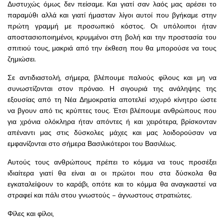
Δυστυχώς όμως δεν πείσαμε. Και γιατί σαν λαός μας αρέσει το
παραμύθι αλλά και γιατί ήμασταν λίγοι αυτοί που βγήκαμε στην
πρώτη γραμμή με προσωπικό κόστος. Οι υπόλοιποι ήταν
αποστασιοποιημένοι, κρυμμένοι στη βολή και την προστασία του
σπιτιού τους, μακριά από την έκθεση που θα μπορούσε να τους
ζημιώσει.
Σε αντιδιαστολή, σήμερα, βλέπουμε παλιούς φίλους και μη να
συνωστίζονται στον πρόναο. Η σιγουριά της ανάληψης της
εξουσίας από τη Νέα Δημοκρατία αποτελεί ισχυρό κίνητρο ώστε
να βγουν από τις κρύπτες τους. Έτσι βλέπουμε ανθρώπους που
για χρόνια ολόκληρα ήταν απόντες ή και χειρότερα, βρίσκονταν
απέναντι μας στις δύσκολες μάχες και μας λοιδορούσαν να
εμφανίζονται στο σήμερα Βασιλικότεροι του Βασιλέως.
Αυτούς τους ανθρώπους πρέπει το κόμμα να τους προσέξει
ιδιαίτερα γιατί θα είναι αι οι πρώτοι που στα δύσκολα θα
εγκαταλείψουν το καράβι, οπότε και το κόμμα θα αναγκαστεί να
στραφεί και πάλι στου γνωστούς – άγνωστους στρατιώτες.
Φίλες και φίλοι,