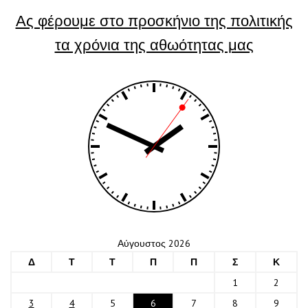
Ας φέρουμε στο προσκήνιο της πολιτικής
τα χρόνια της αθωότητας μας
Αύγουστος 2026
Δ
Τ
Τ
Π
Π
Σ
Κ
1
2
3
4
5
6
7
8
9