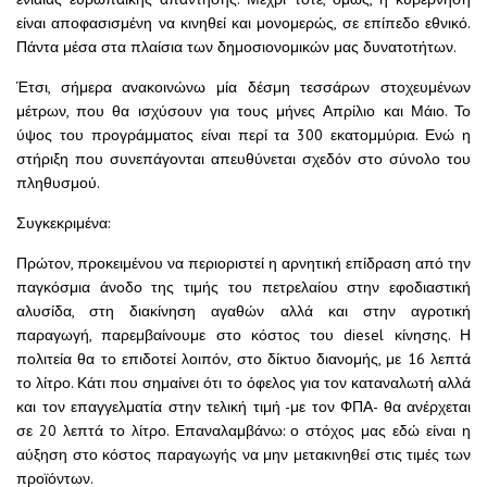
είναι αποφασισμένη να κινηθεί και μονομερώς, σε επίπεδο εθνικό.
Πάντα μέσα στα πλαίσια των δημοσιονομικών μας δυνατοτήτων.
Έτσι, σήμερα ανακοινώνω μία δέσμη τεσσάρων στοχευμένων
μέτρων, που θα ισχύσουν για τους μήνες Απρίλιο και Μάιο. Το
ύψος του προγράμματος είναι περί τα 300 εκατομμύρια. Ενώ η
στήριξη που συνεπάγονται απευθύνεται σχεδόν στο σύνολο του
πληθυσμού.
Συγκεκριμένα:
Πρώτον, προκειμένου να περιοριστεί η αρνητική επίδραση από την
παγκόσμια άνοδο της τιμής του πετρελαίου στην εφοδιαστική
αλυσίδα, στη διακίνηση αγαθών αλλά και στην αγροτική
παραγωγή, παρεμβαίνουμε στο κόστος του diesel κίνησης. Η
πολιτεία θα το επιδοτεί λοιπόν, στο δίκτυο διανομής, με 16 λεπτά
το λίτρο. Κάτι που σημαίνει ότι το όφελος για τον καταναλωτή αλλά
και τον επαγγελματία στην τελική τιμή -με τον ΦΠΑ- θα ανέρχεται
σε 20 λεπτά το λίτρο. Επαναλαμβάνω: ο στόχος μας εδώ είναι η
αύξηση στο κόστος παραγωγής να μην μετακινηθεί στις τιμές των
προϊόντων.