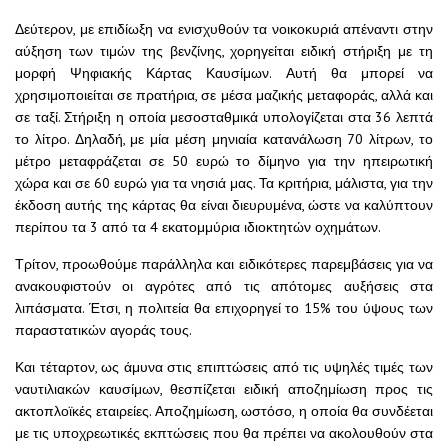
Δεύτερον, με επιδίωξη να ενισχυθούν τα νοικοκυριά απέναντι στην
αύξηση των τιμών της βενζίνης, χορηγείται ειδική στήριξη με τη
μορφή Ψηφιακής Κάρτας Καυσίμων. Αυτή θα μπορεί να
χρησιμοποιείται σε πρατήρια, σε μέσα μαζικής μεταφοράς, αλλά και
σε ταξί. Στήριξη η οποία μεσοσταθμικά υπολογίζεται στα 36 λεπτά
το λίτρο. Δηλαδή, με μία μέση μηνιαία κατανάλωση 70 λίτρων, το
μέτρο μεταφράζεται σε 50 ευρώ το δίμηνο για την ηπειρωτική
χώρα και σε 60 ευρώ για τα νησιά μας. Τα κριτήρια, μάλιστα, για την
έκδοση αυτής της κάρτας θα είναι διευρυμένα, ώστε να καλύπτουν
περίπου τα 3 από τα 4 εκατομμύρια ιδιοκτητών οχημάτων.
Τρίτον, προωθούμε παράλληλα και ειδικότερες παρεμβάσεις για να
ανακουφιστούν οι αγρότες από τις απότομες αυξήσεις στα
λιπάσματα. Έτσι, η πολιτεία θα επιχορηγεί το 15% του ύψους των
παραστατικών αγοράς τους.
Και τέταρτον, ως άμυνα στις επιπτώσεις από τις υψηλές τιμές των
ναυτιλιακών καυσίμων, θεσπίζεται ειδική αποζημίωση προς τις
ακτοπλοϊκές εταιρείες. Αποζημίωση, ωστόσο, η οποία θα συνδέεται
με τις υποχρεωτικές εκπτώσεις που θα πρέπει να ακολουθούν στα