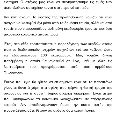
εισιτήρια. Ο στόχος μας είναι να συγκρατήσουμε τις τιμές των
ακτοπλοϊκών εισιτηρίων κοντά στα περσινά επίπεδα.
Και κάτι ακόμα. Το κόστος της πρωτοβουλίας νομίζω ότι είναι
ανάγκη να καλυφθεί όχι μόνο από τα δημόσια ταμεία, αλλά και από
τομείς που παρουσιάζουν αυξημένη κερδοφορία, έχοντας ωστόσο
μικρότερο κοινωνικό αποτύπωμα.
Έτσι, στο εξής τροποποιείται η φορολόγηση των κερδών στους
παίκτες διαδικτυακών τυχερών παιχνιδιών «τύπου καζίνο», ώστε
να εξασφαλιστούν 100 εκατομμύρια. Μία, νομίζω, δίκαιη
παρέμβαση η οποία θα αναλυθεί σε λίγο, μαζί με όλες τις
λεπτομέρειες του προγράμματος, από τους αρμόδιους
Υπουργούς.
Εκείνο που εγώ θα ήθελα να επισημάνω είναι ότι τα παραπάνω
γίνονται δυνατά χάρη στα οφέλη που φέρνει η θετική τροχιά της
οικονομίας και η συνετή δημοσιονομική διαχείριση. Είναι μέτρα
που δυναμώνουν τα κοινωνικά «αναχώματα» σε ταραγμένους
καιρούς. Δεν αποδυναμώνουν όμως την ουσία αυτής της
προσπάθειας, ούτε θέτουν σε κίνδυνο όσα κατακτήσαμε.