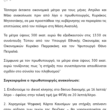
Τέσσερα έκτακτα οικονομικά μέτρα για τους μήνες Απρίλιο και
Μάιο ανακοίνωσε πριν από λίγο ο πρωθυπουργός, Κυριάκος
Μητσοτάκης, σε μια προσπάθεια της κυβέρνησης να περιορίσει τις
επιπτώσεις από τον πόλεμο στη Μέση Ανατολή.
Τα μέτρα ύψους 300 εκατ. ευρώ θα εξειδικευτούν στις 13:30 σε
συνέντευξη Τύπου από τον Υπουργό Εθνικής Οικονομίας και
Οικονομικών Κυριάκο Πιερρακάκη και τον Υφυπουργό Θάνο
Πετραλιά.
Σύμφωνα με τον πρωθυπουργό, τα μέτρα είναι ύψους 300 εκατ.
ευρώ τονίζοντας πως “η στήριξη που συνεπάγονται απευθύνεται
σχεδόν στο σύνολο του πληθυσμού”
Συγκεκριμένα ο πρωθυπουργός ανακοίνωσε:
1. Επιδοτούμε το diesel κίνησης στο δίκτυο διανομής με 16 λεπτά/
λίτρο – όφελος στην τελική τιμή (με ΦΠΑ) σε 20 λεπτά/λίτρο.
2. Χορηγούμε Ψηφιακή Κάρτα Καυσίμων για στήριξη απέναντι
στην αύξηση των τιμών της βενζίνης – θα χρησιμοποιείται σε