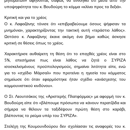
μηνυμάτων» αφήνοντας σαφώς να εννοηθεί ότι μέσα από την
υποψηφιότητα του κ. Βουδούρη το κόμμα «κλίνει προς τα δεξιά».
Κριτική και για το χρέος
Ο κ. Λαφαζάνης τόνισε ότι «επιβραβεύουμε όσους ψήφισαν τα
μνημόνια», χαρακτηρίζοντας την τακτική αυτή «τεράστιο λάθος».
Ωστόσο κ. Λαφαζάνης έκανε ακόμη ένα βήμα καθώς άσκησε
κριτική σε θέσεις όπως το χρέος.
Χαρακτήρισε αυθαίρετη τη θέση ότι το επαχθές χρέος είναι στο
5%, επεσήμανε πως είναι λάθος να ζητά ο ΣΥΡΙΖΑ
ισοσκελισμένους προϋπολογισμούς, σημαίνει λιτότητα είπε, ενώ
για το «σχέδιο Μάρσαλ» που προτείνει η ηγεσία του κόμματος
σημείωσε ότι όταν εφαρμόστηκε ήταν σχέδιο «ανάσχεσης του
κομμουνιστικού κινδύνου».
Ο Στ. Λεουτσάκος της «Αριστερής Πλατφόρμας» με αφορμή τον κ.
Βουδούρη είπε ότι «βλέπουμε πρόσωπα να κάνουν περατζάδα και
σήμερα να θέλουν τα ταξιδέψουν πρώτη θέση στο καράβι,
βλέποντας το ρεύμα υπέρ του ΣΥΡΙΖΑ».
Στελέχη της Κουμουνδούρου δεν σχολίασαν τις αναφορές του κ.