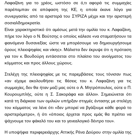
Λαφαζάνη για το χρέος, ωστόσο σε ό,τι αφορά τις συμμαχίες
παρέπεμπαν σε απόφαση της ΚΕ, η οποία έκανε λόγο για
συνεργασίες από τα αριστερά του ΣΥΡΙΖΑ μέχρι και την αριστερή
σοσιαλδημοκρατία.
Είναι χαρακτηριστικό ότι αμέσως μετά την ομιλία του κ. Λαφαζάνη,
πήρε τον λόγο ο Ν. Βούτσης ο οποίος κάλεσε «να σταματήσουν τα
φαινόμενα δυσανεξίας ώστε να μπορέσουμε να δημιουργήσουμε
όρους πλειοψηφίας και νίκης». Μάλιστα δεν έκρυψε ότι η πρόταση
για τον κ. Βουδούρη εντάσσεται στο πλαίσιο του ανοίγματος του
κόμματος και προς άλλους χώρους.
Στελέχη της πλειοψηφίας με τις παρεμβάσεις τους τόνισαν πως
«αν είχαμε ακολουθήσει τις θέσεις του κ. Λαφαζάνη για τις
συμμαχίες, δεν θα ήταν μαζί μας ούτε ο Α. Μητρόπουλος, ούτε ο Π.
Κουρουμπλής, ούτε η Σ. Σακοράφα και άλλοι». Σημειώνεται ότι
κατά τη διάρκεια των ομιλιών υπήρξαν στιγμές έντασης με στελέχη
του κόμματος να λένε ότι «δεν μπορεί να βγάζουμε κάθε φορά το
αριστερόμετρο», ή ότι «όποιος έρχεται προς εμάς θα πρέπει να
ψάχνουμε τον φάκελό του και το γενεαλογικό δέντρο του».
Η υποψήφια περιφερειάρχης Αττικής Ρένα Δούρου στην ομιλία της