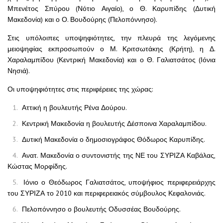
Μπενέτος Σπύρου (Νότιο Αιγαίο), ο Θ. Καρυπίδης (Δυτική
Μακεδονία) και ο Ο. Βουδούρης (Πελοπόννησο).
Στις υπόλοιπες υποψηφιότητες, την πλευρά της λεγόμενης
μειοψηφίας εκπροσωπούν ο Μ. Κριτσωτάκης (Κρήτη), η Δ.
Χαραλαμπίδου (Κεντρική Μακεδονία) και ο Θ. Γαλιατσάτος (Ιόνια
Νησιά).
Οι υποψηφιότητες στις περιφέρειες της χώρας:
Αττική η βουλευτής Ρένα Δούρου.
Κεντρική Μακεδονία η βουλευτής Δέσποινα Χαραλαμπίδου.
Δυτική Μακεδονία ο δημοσιογράφος Θόδωρος Καρυπίδης.
Ανατ. Μακεδονία ο συντονιστής της ΝΕ του ΣΥΡΙΖΑ Καβάλας,
Κώστας Μορφίδης.
Ιόνιο ο Θεόδωρος Γαλιατσάτος, υποψήφιος περιφερειάρχης
του ΣΥΡΙΖΑ το 2010 και περιφερειακός σύμβουλος Κεφαλονιάς.
Πελοπόννησο ο βουλευτής Οδυσσέας Βουδούρης.