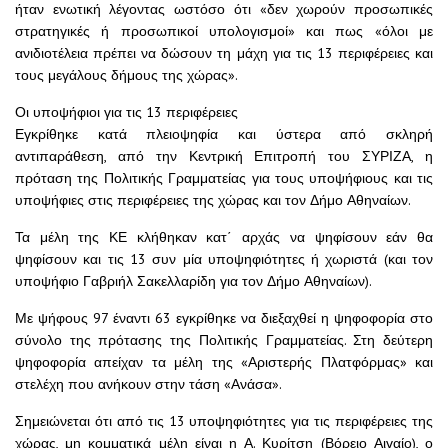
ήταν ενωτική λέγοντας ωστόσο ότι «δεν χωρούν προσωπικές
στρατηγικές ή προσωπικοί υπολογισμοί» και πως «όλοι με
ανιδιοτέλεια πρέπει να δώσουν τη μάχη για τις 13 περιφέρειες και
τους μεγάλους δήμους της χώρας».
Οι υποψήφιοι για τις 13 περιφέρειες
Εγκρίθηκε κατά πλειοψηφία και ύστερα από σκληρή
αντιπαράθεση, από την Κεντρική Επιτροπή του ΣΥΡΙΖΑ, η
πρόταση της Πολιτικής Γραμματείας για τους υποψήφιους και τις
υποψήφιες στις περιφέρειες της χώρας και τον Δήμο Αθηναίων.
Τα μέλη της ΚΕ κλήθηκαν κατ΄ αρχάς να ψηφίσουν εάν θα
ψηφίσουν και τις 13 συν μία υποψηφιότητες ή χωριστά (και τον
υποψήφιο Γαβριήλ Σακελλαρίδη για τον Δήμο Αθηναίων).
Με ψήφους 97 έναντι 63 εγκρίθηκε να διεξαχθεί η ψηφοφορία στο
σύνολο της πρότασης της Πολιτικής Γραμματείας. Στη δεύτερη
ψηφοφορία απείχαν τα μέλη της «Αριστερής Πλατφόρμας» και
στελέχη που ανήκουν στην τάση «Ανάσα».
Σημειώνεται ότι από τις 13 υποψηφιότητες για τις περιφέρειες της
χώρας, μη κομματικά μέλη είναι η Α. Κυρίτση (Βόρειο Αιγαίο), ο