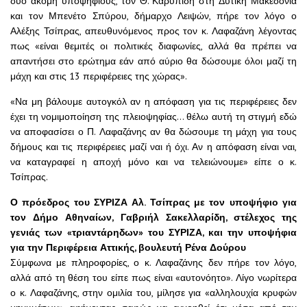
δύο ακόμη υποψήφιους, τον Θ. Καρυπίδη στη Δυτική Μακεδονία
και τον Μπενέτο Σπύρου, δήμαρχο Λειψών, πήρε τον λόγο ο
Αλέξης Τσίπρας, απευθυνόμενος προς τον κ. Λαφαζάνη λέγοντας
πως «είναι θεμιτές οι πολιτικές διαφωνίες, αλλά θα πρέπει να
απαντήσει στο ερώτημα εάν από αύριο θα δώσουμε όλοι μαζί τη
μάχη και στις 13 περιφέρειες της χώρας».
«Να μη βάλουμε αυτογκόλ αν η απόφαση για τις περιφέρειες δεν
έχει τη νομιμοποίηση της πλειοψηφίας… θέλω αυτή τη στιγμή εδώ
να αποφασίσει ο Π. Λαφαζάνης αν θα δώσουμε τη μάχη για τους
δήμους και τις περιφέρειες μαζί ναι ή όχι. Αν η απόφαση είναι ναι,
να καταγραφεί η αποχή μόνο και να τελειώνουμε» είπε ο κ.
Τσίπρας.
Ο πρόεδρος του ΣΥΡΙΖΑ Αλ. Τσίπρας με τον υποψήφιο για
τον Δήμο Αθηναίων, Γαβριήλ Σακελλαρίδη, στέλεχος της
γενιάς των «τριαντάρηδων» του ΣΥΡΙΖΑ, και την υποψήφια
για την Περιφέρεια Αττικής, βουλευτή Ρένα Δούρου
Σύμφωνα με πληροφορίες, ο κ. Λαφαζάνης δεν πήρε τον λόγο,
αλλά από τη θέση του είπε πως είναι «αυτονόητο». Λίγο νωρίτερα
ο κ. Λαφαζάνης, στην ομιλία του, μίλησε για «αλληλουχία κρυφών